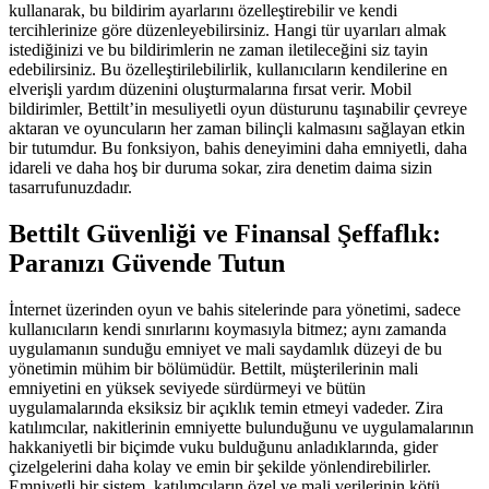
kullanarak, bu bildirim ayarlarını özelleştirebilir ve kendi
tercihlerinize göre düzenleyebilirsiniz. Hangi tür uyarıları almak
istediğinizi ve bu bildirimlerin ne zaman iletileceğini siz tayin
edebilirsiniz. Bu özelleştirilebilirlik, kullanıcıların kendilerine en
elverişli yardım düzenini oluşturmalarına fırsat verir. Mobil
bildirimler, Bettilt’in mesuliyetli oyun düsturunu taşınabilir çevreye
aktaran ve oyuncuların her zaman bilinçli kalmasını sağlayan etkin
bir tutumdur. Bu fonksiyon, bahis deneyimini daha emniyetli, daha
idareli ve daha hoş bir duruma sokar, zira denetim daima sizin
tasarrufunuzdadır.
Bettilt Güvenliği ve Finansal Şeffaflık:
Paranızı Güvende Tutun
İnternet üzerinden oyun ve bahis sitelerinde para yönetimi, sadece
kullanıcıların kendi sınırlarını koymasıyla bitmez; aynı zamanda
uygulamanın sunduğu emniyet ve mali saydamlık düzeyi de bu
yönetimin mühim bir bölümüdür. Bettilt, müşterilerinin mali
emniyetini en yüksek seviyede sürdürmeyi ve bütün
uygulamalarında eksiksiz bir açıklık temin etmeyi vadeder. Zira
katılımcılar, nakitlerinin emniyette bulunduğunu ve uygulamalarının
hakkaniyetli bir biçimde vuku bulduğunu anladıklarında, gider
çizelgelerini daha kolay ve emin bir şekilde yönlendirebilirler.
Emniyetli bir sistem, katılımcıların özel ve mali verilerinin kötü