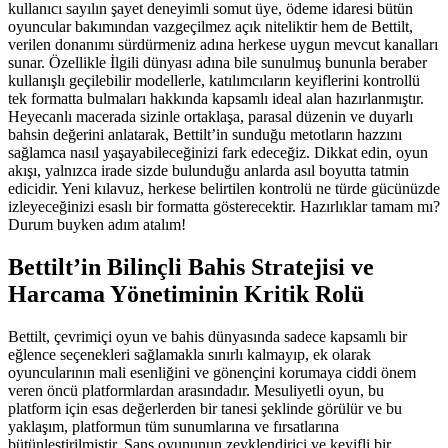
kullanıcı sayılın şayet deneyimli somut üye, ödeme idaresi bütün
oyuncular bakımından vazgeçilmez açık niteliktir hem de Bettilt,
verilen donanımı sürdürmeniz adına herkese uygun mevcut kanalları
sunar. Özellikle İlgili dünyası adına bile sunulmuş bununla beraber
kullanışlı geçilebilir modellerle, katılımcıların keyiflerini kontrollü
tek formatta bulmaları hakkında kapsamlı ideal alan hazırlanmıştır.
Heyecanlı macerada sizinle ortaklaşa, parasal düzenin ve duyarlı
bahsin değerini anlatarak, Bettilt’in sunduğu metotların hazzını
sağlamca nasıl yaşayabileceğinizi fark edeceğiz. Dikkat edin, oyun
akışı, yalnızca irade sizde bulunduğu anlarda asıl boyutta tatmin
edicidir. Yeni kılavuz, herkese belirtilen kontrolü ne türde gücünüzde
izleyeceğinizi esaslı bir formatta gösterecektir. Hazırlıklar tamam mı?
Durum buyken adım atalım!
Bettilt’in Bilinçli Bahis Stratejisi ve
Harcama Yönetiminin Kritik Rolü
Bettilt, çevrimiçi oyun ve bahis dünyasında sadece kapsamlı bir
eğlence seçenekleri sağlamakla sınırlı kalmayıp, ek olarak
oyuncularının mali esenliğini ve gönençini korumaya ciddi önem
veren öncü platformlardan arasındadır. Mesuliyetli oyun, bu
platform için esas değerlerden bir tanesi şeklinde görülür ve bu
yaklaşım, platformun tüm sunumlarına ve fırsatlarına
bütünleştirilmiştir. Şans oyununun zevklendirici ve keyifli bir