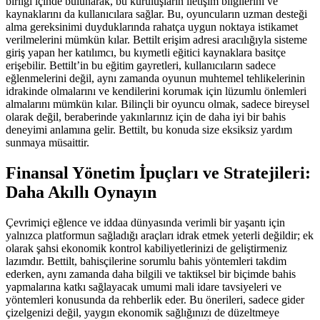
birliği içinde bulunarak, bu kuruluşların iletişim bilgilerini ve
kaynaklarını da kullanıcılara sağlar. Bu, oyuncuların uzman desteği
alma gereksinimi duyduklarında rahatça uygun noktaya istikamet
verilmelerini mümkün kılar. Bettilt erişim adresi aracılığıyla sisteme
giriş yapan her katılımcı, bu kıymetli eğitici kaynaklara basitçe
erişebilir. Bettilt’in bu eğitim gayretleri, kullanıcıların sadece
eğlenmelerini değil, aynı zamanda oyunun muhtemel tehlikelerinin
idrakinde olmalarını ve kendilerini korumak için lüzumlu önlemleri
almalarını mümkün kılar. Bilinçli bir oyuncu olmak, sadece bireysel
olarak değil, beraberinde yakınlarınız için de daha iyi bir bahis
deneyimi anlamına gelir. Bettilt, bu konuda size eksiksiz yardım
sunmaya müsaittir.
Finansal Yönetim İpuçları ve Stratejileri:
Daha Akıllı Oynayın
Çevrimiçi eğlence ve iddaa dünyasında verimli bir yaşantı için
yalnızca platformun sağladığı araçları idrak etmek yeterli değildir; ek
olarak şahsi ekonomik kontrol kabiliyetlerinizi de geliştirmeniz
lazımdır. Bettilt, bahisçilerine sorumlu bahis yöntemleri takdim
ederken, aynı zamanda daha bilgili ve taktiksel bir biçimde bahis
yapmalarına katkı sağlayacak umumi mali idare tavsiyeleri ve
yöntemleri konusunda da rehberlik eder. Bu önerileri, sadece gider
çizelgenizi değil, yaygın ekonomik sağlığınızı de düzeltmeye