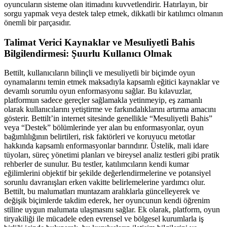
oyuncuların sisteme olan itimadını kuvvetlendirir. Hatırlayın, bir
sorgu yapmak veya destek talep etmek, dikkatli bir katılımcı olmanın
önemli bir parçasıdır.
Talimat Verici Kaynaklar ve Mesuliyetli Bahis
Bilgilendirmesi: Şuurlu Kullanıcı Olmak
Bettilt, kullanıcıların bilinçli ve mesuliyetli bir biçimde oyun
oynamalarını temin etmek maksadıyla kapsamlı eğitici kaynaklar ve
devamlı sorumlu oyun enformasyonu sağlar. Bu kılavuzlar,
platformun sadece gereçler sağlamakla yetinmeyip, eş zamanlı
olarak kullanıcılarını yetiştirme ve farkındalıklarını artırma amacını
gösterir. Bettilt’in internet sitesinde genellikle “Mesuliyetli Bahis”
veya “Destek” bölümlerinde yer alan bu enformasyonlar, oyun
bağımlılığının belirtileri, risk faktörleri ve koruyucu metotlar
hakkında kapsamlı enformasyonlar barındırır. Üstelik, mali idare
tüyoları, süreç yönetimi planları ve bireysel analiz testleri gibi pratik
rehberler de sunulur. Bu testler, katılımcıların kendi kumar
eğilimlerini objektif bir şekilde değerlendirmelerine ve potansiyel
sorunlu davranışları erken vakitte belirlemelerine yardımcı olur.
Bettilt, bu malumatları muntazam aralıklarla güncelleyerek ve
değişik biçimlerde takdim ederek, her oyuncunun kendi öğrenim
stiline uygun malumata ulaşmasını sağlar. Ek olarak, platform, oyun
tiryakiliği ile mücadele eden evrensel ve bölgesel kurumlarla iş