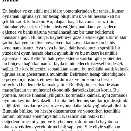
En başlıca ve en etkili mali idare yöntemlerinden bir tanesi, kumar
oynamak uğruna ayrı bir hesap oluşturmak ve bu hesaba katı bir
şekilde sadık kalmaktır. Bu, olağan hayat harcamalarınız (kira,
faturalar, yiyecek vb.) için tahsis ettiğiniz paradan ayrı, sadece
eğlence ve bahis uğruna yararlanacağınız bir tutar belirlemek
manasına gelir. Bu bütçe, kaybetmeyi göze alabileceğiniz bir miktar
şarttır; katiyen krediyle veya ivedi hal kaynaklarınızdan bahis
oynamamalısınız. Aya veya haftaya dair hasılatınızın spesifik bir
yüzdesini oyun hesabı olarak ayırabilir ve bu miktarı kesinlikle
aşmamalısınız. Bettilt’in bakiyeye ekleme sınırları gibi yöntemleri,
bu bütçeye bağlı kalmanıza fayda temin edecek işlevsel bir destek
sağlar. Bir kez bütçenizi saptadıktan sonra, bu meblağa sadık kalmak
uğruna azim göstermeniz mühimdir. Belirlenen hesap tükendiğinde,
o periyot için iştirak etmeyi durdurmak ve bir sonraki hesap
sürecinizi beklemede kalmak şarttır. Bu disiplin, sizi hadde aşan
masraflardan ve muhtemel ekonomik darboğazlardan korur. Bu
yöntem, sadece finansal iyiliğinizi korumakla kalmaz, aynı zamanda
oyunun keyfini de yükseltir. Çünkü belirlenmiş sınırlar içinde iştirak
ettiğinizde, tasalarınız azalır ve oyuna daha fazla yoğunlaşabilirsiniz.
Bununla birlikte, bu hesabı oluştururken ve yönetirken içtenlikle
samimi olmanız ehemmiyetlidir. Kazancınızın hakiki bir
değerlendirmesini yapın ve kaybetmeniz durumunda hayatınızı
olumsuz etkilemeyecek bir meblağ saptayın. Site eliyle sağlanan