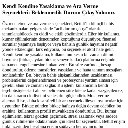
Kendi Kendine Yasaklama ve Ara Verme
Seçenekleri: Beklenmedik Durum Çıkış Yolunuz
Öz men etme ve ara verme seçenekleri, Bettilt’in bilinçli bahis
mekanizmaları yelpazesinde “acil durum çıkışı” olarak
tanımlanabilecek en ciddi ve etkili çözümlerdir. Eğer bir kullanıcı,
kumar eğilimlerinin denetimden koptuğunu düşünüyor, finansal
sorunlar yaşamaya başlıyor veya bahisin günlük hayatını negatif
yönde etkilediğini fark ediyorsa, bu seçenekler aktif hale gelir.
Kendi kendine yasaklama, kullanıcının kesin bir zaman dilimi
boyunca (birkaç aydan birkaç seneye kadar) platforma erişimini
tamamen engellemesine imkan verir. Bu süre zarfında, hesap
dondurulur, ödeme transferleri yasaklanır ve hatta tanıtım mesajları
sonlandırılır. Bu, bireyin bahis alışkanlıklarından uzaklaşması,
problemlerini değerlendirmesi ve profesyonel yardım alması için
gerekli alanı ve zamanı sağlar. Bu işlem, kullanıcının kendi
teşebbüsüyle start alır ve belirlenen süre bitene kadar vazgeçilemez,
bu da kararın ciddiyetini ve tesirini güçlendirir. Mola verme
alternatifi ise, daha kısa süreli bir ara vermek dileyen oyuncular için
uygundur. Birkaç günden birkaç haftaya değin devam edebilen bu
aralıkta, kullanıcının profili muvakkaten dondurulur. Bu, kumar
eğilimlerini tekrar gözden geçirmek, stresi azaltmak veya sadece
günlük rutinlerine odaklanmak için ideal bir seçenektir. Bettilt erişim
linki üzerinden hesabına erişim sağlayan her oyuncu, bu