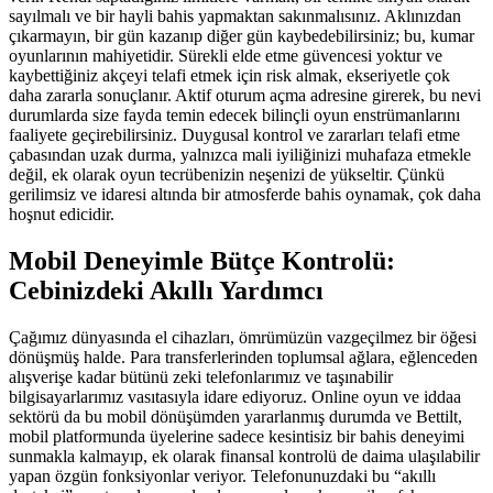
sayılmalı ve bir hayli bahis yapmaktan sakınmalısınız. Aklınızdan
çıkarmayın, bir gün kazanıp diğer gün kaybedebilirsiniz; bu, kumar
oyunlarının mahiyetidir. Sürekli elde etme güvencesi yoktur ve
kaybettiğiniz akçeyi telafi etmek için risk almak, ekseriyetle çok
daha zararla sonuçlanır. Aktif oturum açma adresine girerek, bu nevi
durumlarda size fayda temin edecek bilinçli oyun enstrümanlarını
faaliyete geçirebilirsiniz. Duygusal kontrol ve zararları telafi etme
çabasından uzak durma, yalnızca mali iyiliğinizi muhafaza etmekle
değil, ek olarak oyun tecrübenizin neşenizi de yükseltir. Çünkü
gerilimsiz ve idaresi altında bir atmosferde bahis oynamak, çok daha
hoşnut edicidir.
Mobil Deneyimle Bütçe Kontrolü:
Cebinizdeki Akıllı Yardımcı
Çağımız dünyasında el cihazları, ömrümüzün vazgeçilmez bir öğesi
dönüşmüş halde. Para transferlerinden toplumsal ağlara, eğlenceden
alışverişe kadar bütünü zeki telefonlarımız ve taşınabilir
bilgisayarlarımız vasıtasıyla idare ediyoruz. Online oyun ve iddaa
sektörü da bu mobil dönüşümden yararlanmış durumda ve Bettilt,
mobil platformunda üyelerine sadece kesintisiz bir bahis deneyimi
sunmakla kalmayıp, ek olarak finansal kontrolü de daima ulaşılabilir
yapan özgün fonksiyonlar veriyor. Telefonunuzdaki bu “akıllı