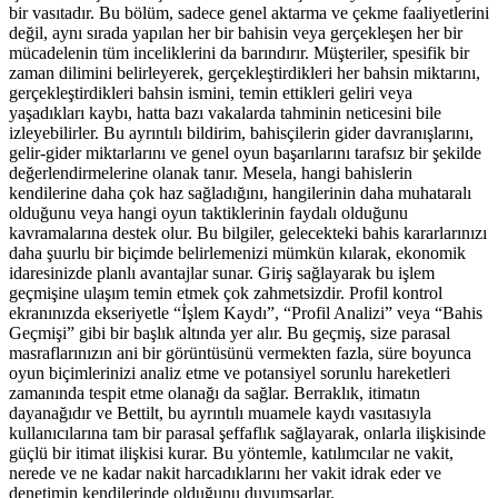
bir vasıtadır. Bu bölüm, sadece genel aktarma ve çekme faaliyetlerini
değil, aynı sırada yapılan her bir bahisin veya gerçekleşen her bir
mücadelenin tüm inceliklerini da barındırır. Müşteriler, spesifik bir
zaman dilimini belirleyerek, gerçekleştirdikleri her bahsin miktarını,
gerçekleştirdikleri bahsin ismini, temin ettikleri geliri veya
yaşadıkları kaybı, hatta bazı vakalarda tahminin neticesini bile
izleyebilirler. Bu ayrıntılı bildirim, bahisçilerin gider davranışlarını,
gelir-gider miktarlarını ve genel oyun başarılarını tarafsız bir şekilde
değerlendirmelerine olanak tanır. Mesela, hangi bahislerin
kendilerine daha çok haz sağladığını, hangilerinin daha muhataralı
olduğunu veya hangi oyun taktiklerinin faydalı olduğunu
kavramalarına destek olur. Bu bilgiler, gelecekteki bahis kararlarınızı
daha şuurlu bir biçimde belirlemenizi mümkün kılarak, ekonomik
idaresinizde planlı avantajlar sunar. Giriş sağlayarak bu işlem
geçmişine ulaşım temin etmek çok zahmetsizdir. Profil kontrol
ekranınızda ekseriyetle “İşlem Kaydı”, “Profil Analizi” veya “Bahis
Geçmişi” gibi bir başlık altında yer alır. Bu geçmiş, size parasal
masraflarınızın ani bir görüntüsünü vermekten fazla, süre boyunca
oyun biçimlerinizi analiz etme ve potansiyel sorunlu hareketleri
zamanında tespit etme olanağı da sağlar. Berraklık, itimatın
dayanağıdır ve Bettilt, bu ayrıntılı muamele kaydı vasıtasıyla
kullanıcılarına tam bir parasal şeffaflık sağlayarak, onlarla ilişkisinde
güçlü bir itimat ilişkisi kurar. Bu yöntemle, katılımcılar ne vakit,
nerede ve ne kadar nakit harcadıklarını her vakit idrak eder ve
denetimin kendilerinde olduğunu duyumsarlar.