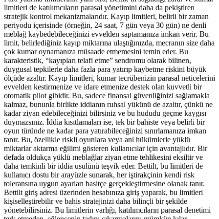
limitleri de katılımcıların parasal yönetimini daha da pekiştiren
stratejik kontrol mekanizmalarıdır. Kayıp limitleri, belirli bir zaman
periyodu içerisinde (örneğin, 24 saat, 7 gün veya 30 gün) ne denli
meblağ kaybedebileceğinizi evvelden saptamanıza imkan verir. Bu
limit, belirlediğiniz kayıp miktarına ulaştığınızda, mecranın size daha
çok kumar oynamanıza müsaade etmemesini temin eder. Bu
karakteristik, “kayıpları telafi etme” sendromu olarak bilinen,
duygusal tepkilerle daha fazla para yatırıp kaybetme riskini büyük
ölçüde azaltır. Kayıp limitleri, kumar tecrübenizin parasal neticelerini
evvelden kestirmenize ve idare etmenize destek olan kuvvetli bir
otomatik pilot gibidir. Bu, sadece finansal güvenliğinizi sağlamakla
kalmaz, bununla birlikte iddianın ruhsal yükünü de azaltır, çünkü ne
kadar ziyan edebileceğinizi bilirsiniz ve bu hududu geçme kaygısı
duymazsınız. İddia kısıtlamaları ise, tek bir bahiste veya belirli bir
oyun türünde ne kadar para yatırabileceğinizi sınırlamanıza imkan
tanır. Bu, özellikle riskli oyunlara veya ani hükümlerle yüklü
miktarlar aktarma eğilimi gösteren kullanıcılar için avantajlıdır. Bir
defada oldukça yüklü meblağlar ziyan etme tehlikesini eksiltir ve
daha temkinli bir iddia usulünü teşvik eder. Bettilt, bu limitleri de
kullanıcı dostu bir arayüzle sunarak, her iştirakçinin kendi risk
toleransına uygun ayarları basitçe gerçekleştirmesine olanak tanır.
Bettilt giriş adresi üzerinden hesabınıza giriş yaparak, bu limitleri
kişiselleştirebilir ve bahis stratejinizi daha bilinçli bir şekilde
yönetebilirsiniz. Bu limitlerin varlığı, katılımcıların parasal denetimi
terk etmeden, eğlencenin tadını çıkarmalarını mümkün kılar.