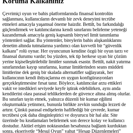
Koruma Kalkanınız
Çevrimiçi oyun ve bahis platformlarında finansal kontrolün
sağlanması, kullanıcıların devamlı bir zevk deneyimi tecrübe
etmeleri amacıyla yaşamsal öneme haizdir. Bettilt, bu farkındalığı
güçlendirmek ve katılımcılarına kendi sınırlarını belirleme yeteneği
kazandırmak amacıyla geniş kapsamlı bireysel limit tanımlama
yöntemleri sağlar. Bu yöntemler, bireylerin bahis alışkanlıklarını
denetim altında tutmalarına yardımcı olan kuvvetli bir “güvenlik
kalkanı” rolü oynar. Her oyuncunun kendine özgü bir oyun tarzı ve
finansal durumu vardır; bu yüzden, tek tip herkese uyan bir çözüm
yerine kişiselleştirilebilir limitler sunmak esastır. Bettilt, nakit yatırma
sınırlarından kayıp sınırlarına, kumar limitlerinden seans müddeti
limitlerine dek geniş bir skalada alternatifler sağlayarak, her
kullanıcının kendi ihtiyaçlarına en uygun konfigürasyonları
gerçekleştirmesine fırsat tanır. Böylece, katılımcılar arzu ettikleri
vakit ve istedikleri seviyede keyfe iştirak edebilirken, aynı anda
kendilerini olası parasal tehlikelerden de güvence altına almış olurlar.
Bu sınırları tayin etmek, yalnızca düzenli bir kumar eğilimi
oluşturmakla yetinmez, bununla birlikte zevkin sunduğu lezzeti de
artırır. Çünkü parasal endişelerin hafiflediği bir çevrede, kumar
tecrübesi çok daha dinginleştirici ve doyurucu bir hal alır. Site
üzerinde bu kısıtlamaları belirlemek son derece kolay ve kullanıcı
dostudur. Aktüel erişim noktasından hesabınıza bağlantı kurduktan
sonra, ekseriyetle “Mesul Oyun” yahut “Hesap Düzenlemeleri”