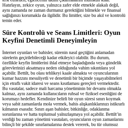
Hatırlayın, zekice oyun, yalnızca zafer elde etmekle alakalı değil,
aynı zamanda ne zaman durmanız gerektiğini bilmekle ve finansal
sağlığınızı korumakla da ilgilidir. Bu limitler, size bu akıl ve kontrolü
temin eder.
Süre Kontrolü ve Seans Limitleri: Oyun
Keyfini Denetimli Deneyimleyin
İnternet oyunları ve bahisler, sürenin nasıl geçtiğini anlamadan
sürelerin geçirilebileceği kadar etkileyici olabilir. Bu durum,
özellikle keyfin limitlerini ihlal etmeye başladığında veya gündelik
görevlerinizi aksatmaya neden olduğunda vahim sıkıntılara yol
açabilir. Bettilt, bu olası tehlikeyi kaale almakta ve oyuncularının
kumar hazzını mesuliyetli ve denetimli bir biçimde yaşayabilmeleri
için etraflı vakit idaresi ve seans kısıtlaması gereçleri vermektedir.
Bu vasıtalar, sadece mali harcama yönetiminin bir devamı olmakla
kalmaz, aynı zamanda kullanıcıların ruhsal ve fiziksel esenliğini de
korumayı hedefler. Kendinize belirli bir oyun süresi sınırı koymak
veya sabit zamanlarda mola vermek, bahis alışkanlıklarınızı istikrarlı
kılmanın esasıdır. Sınırı aşan bahisler, bitkinliğe, odaklanma
sorunlarına ve hatta toplumsal yalnızlaşmaya yol açabilir. Bettilt’in
verdiği bu zaman yönetimi vasıtaları, oyuncuların oyun zamanlarını
bilinçli bir şekilde sınırlamalarına destek vererek, bu tür olumsuz