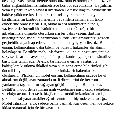
destekçi” vasıtasıyla, nerede olursanız olun ekonomik refahınızı ve
bahis alışkanlıklarınızı zahmetsizce kontrol edebilirsiniz. Uygulama
veya taşınabilir web sayfası üzerinden Bettilt’e ulaşım, oyuncuların
bakiye yükleme kısıtlamalarını anında ayarlamalarına, ziyan
kısıtlamalarını kontrol etmelerine veya işlem zamanlarını takip
etmelerine olanak tanır. Bu, bilhassa ani hükümlerin alındığı
vaziyetlerde önemli bir üstünlük temin eder. Örneğin, bir
arkadaşınızla dışarıda otururken ani bir bahis yapma dürtüsü
hissettiğinizde, mobil cihazınızdan süratle kısıtlamalarınızı gözden
geçirebilir veya icap ederse bir soluklanma yaşayabilirsiniz. Bu anlık
erişim, kullanıcıların daha bilgili ve görevli hükümler almalarını
kolaylaştırır. Bettilt’in mobil platformu, kullanıcı dostu arayüzü ve
sezgisel tasarımı sayesinde, bütün para kontrol gereçlerine süratli ve
basit giriş temin eder. Ayrıca, taşınabilir uyarılar vasıtasıyla
bahisçilere kısıtlama ihlalleri veya süre sona erme bildirimleri gibi
önemli bilgiler anında iletilerek, kesintisiz bir haberdarlık hali
oluşturulur. Platformun mobil erişimi, kullanıcıların sadece keyif
almalarını değil, aynı zamanda mali düzenlerini de her zaman
yanlarında taşımalarını sağlayan güçlü bir araçtır. Bu kısımda,
Bettilt’in mobil deneyiminin mali yönetimine nasıl katkı sağladığını,
sunduğu avantajları ve bahisçilerin bu mobil imkanlardan en iyi
şekilde nasıl yararlanabileceğini ayrıntılı bir biçimde ele alacağız.
Mobil cihazınız, artık sadece bahis yapmak için değil, hem de zekice
iddaa oynamak için de bir vasıtadır.