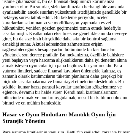
üstüne çıkamazsınız, bu da finansal disiplininizi korumanıza
yardımcı olur. Bu sınırlar, sizin tarafınızdan herhangi bir zamanda
ayarlanabilir, ancak sınırları yükseltmek istediğinizde genellikle bir
bekleyiş süresi tatbik edilir. Bu bekleme periyodu, aceleci
kararlardan sakınmanızı ve modifikasyon yapmadan evvel
hükmünüzü yeniden gözden geçirmenizi temin etmek hedefiyle
tasarlanmıştır. Kısıtlamaları eksiltmek ise genellikle anında devreye
girer, bu da size hızlı bir şekilde daha sıkı bir kontrol sağlama
esnekliği sunar. Aktüel adresinden zahmetsizce erişim
sağlayabileceğiniz hesap ayarları bölümünde bu kısıtlamaları
yönetmek son derece pratiktir. Bu mekanizma, özellikle bahislere
yeni başlayan veya harcama alışkanlıklarını daha iyi denetim altına
almak isteyen oyuncular için paha biçilmez bir yardımcıdır. Para
yatırma limitleri, sadece finansal kayıpları önlemekle kalmaz, eş
zamanlı olarak katılımcıların tüketim planlarını daha gerçekçi bir
biçimde tasarlamalarına ve buna riayet etmelerine destek olur. Bu
şekilde, kumar hazzı parasal kaygılar tarafından gölgelenmez ve
eğlence, devamlı bir halde sürer. Kendi mali kısıtlamalarınızın
bilincinde olmak ve bunları uygulamak, mesul bir katılımcı olmanın
birinci ve en mühim hamlesidir.
Hasar ve Oyun Hudutları: Mantıklı Oyun İçin
Stratejik Yönetim
Para yatırma limitlerinin yanı sıra, Bettilt’in sağladığı zarar ve kumar