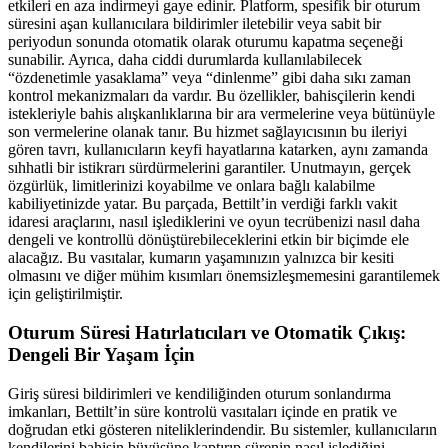
etkileri en aza indirmeyi gaye edinir. Platform, spesifik bir oturum
süresini aşan kullanıcılara bildirimler iletebilir veya sabit bir
periyodun sonunda otomatik olarak oturumu kapatma seçeneği
sunabilir. Ayrıca, daha ciddi durumlarda kullanılabilecek
“özdenetimle yasaklama” veya “dinlenme” gibi daha sıkı zaman
kontrol mekanizmaları da vardır. Bu özellikler, bahisçilerin kendi
istekleriyle bahis alışkanlıklarına bir ara vermelerine veya bütünüyle
son vermelerine olanak tanır. Bu hizmet sağlayıcısının bu ileriyi
gören tavrı, kullanıcıların keyfi hayatlarına katarken, aynı zamanda
sıhhatli bir istikrarı sürdürmelerini garantiler. Unutmayın, gerçek
özgürlük, limitlerinizi koyabilme ve onlara bağlı kalabilme
kabiliyetinizde yatar. Bu parçada, Bettilt’in verdiği farklı vakit
idaresi araçlarını, nasıl işlediklerini ve oyun tecrübenizi nasıl daha
dengeli ve kontrollü dönüştürebileceklerini etkin bir biçimde ele
alacağız. Bu vasıtalar, kumarın yaşamınızın yalnızca bir kesiti
olmasını ve diğer mühim kısımları önemsizleşmemesini garantilemek
için geliştirilmiştir.
Oturum Süresi Hatırlatıcıları ve Otomatik Çıkış:
Dengeli Bir Yaşam İçin
Giriş süresi bildirimleri ve kendiliğinden oturum sonlandırma
imkanları, Bettilt’in süre kontrolü vasıtaları içinde en pratik ve
doğrudan etki gösteren niteliklerindendir. Bu sistemler, kullanıcıların
kendilerini bahisin büyüsüne kaptırıp sürenin nasıl işlediğini