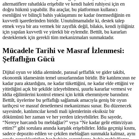
alternatiflere rahatlıkla erişebilir ve kendi haleti ruhiyesi için en
doğru hükmü yapabilir. Bu araçlar, bu platformun kullanıcı
esenliğini ve bilinçli bahis yaklaşımını ne kadar önemsediğinin en
kuvvetli işaretlerinden biridir. Unutulmamalıdır ki, destek talep
etmek veya bir ara vermek bir zayıflık değil, bilakis, kendi iyiliğiniz
için yapılan kuvvetli ve yürekli bir eylemdir. Bettilt, bu kararları
desteklemek için gerekli tüm mekanizmaları sunmaktadır.
Mücadele Tarihi ve Masraf İzlenmesi:
Şeffaflığın Gücü
Dijital oyun ve iddia aleminde, parasal şeffaflık ve gider takibi,
ekonomik idamesinin temel unsurlarından biridir. Bir katılımcının ne
kadar para aktardığını, ne kadar tükettiğini, ne kadar elde ettiğini ve
yitirdiğini açık bir şekilde izleyebilmesi, şuurlu kararlar vermesi ve
iddia eğilimlerini kontrol etmesi için kritik ehemmiyete barındırır.
Bettilt, üyelerine bu şeffaflığı sağlamak amacıyla geniş bir oyun
tarihçesi ve masraf denetlemesi mekanizması sunar. Bu düzenecek
sayesinde, katılımcılar kendi mali işlemlerinin eksiksiz bir
dökümünü her zaman ve her yerden izleyebilirler. Bu sayede,
“Nereye harcandı bu meblağlar?” veya “Ne kadar gelir ettim/ziyan
ettim?” gibi sorulara anında karşılık erişebilirler. İddia geçmişi kısmı,
sadece depozito edilen ve çekilen meblağları sunmakla kalmaz, aynı