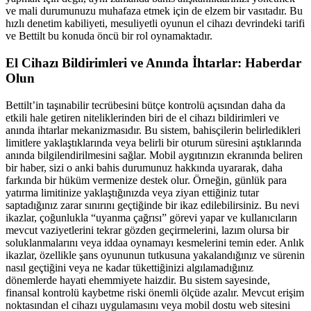
ve mali durumunuzu muhafaza etmek için de elzem bir vasıtadır. Bu
hızlı denetim kabiliyeti, mesuliyetli oyunun el cihazı devrindeki tarifi
ve Bettilt bu konuda öncü bir rol oynamaktadır.
El Cihazı Bildirimleri ve Anında İhtarlar: Haberdar
Olun
Bettilt’in taşınabilir tecrübesini bütçe kontrolü açısından daha da
etkili hale getiren niteliklerinden biri de el cihazı bildirimleri ve
anında ihtarlar mekanizmasıdır. Bu sistem, bahisçilerin belirledikleri
limitlere yaklaştıklarında veya belirli bir oturum süresini aştıklarında
anında bilgilendirilmesini sağlar. Mobil aygıtınızın ekranında beliren
bir haber, sizi o anki bahis durumunuz hakkında uyararak, daha
farkında bir hüküm vermenize destek olur. Örneğin, günlük para
yatırma limitinize yaklaştığınızda veya ziyan ettiğiniz tutar
saptadığınız zarar sınırını geçtiğinde bir ikaz edilebilirsiniz. Bu nevi
ikazlar, çoğunlukla “uyanma çağrısı” görevi yapar ve kullanıcıların
mevcut vaziyetlerini tekrar gözden geçirmelerini, lazım olursa bir
soluklanmalarını veya iddaa oynamayı kesmelerini temin eder. Anlık
ikazlar, özellikle şans oyununun tutkusuna yakalandığınız ve sürenin
nasıl geçtiğini veya ne kadar tükettiğinizi algılamadığınız
dönemlerde hayati ehemmiyete haizdir. Bu sistem sayesinde,
finansal kontrolü kaybetme riski önemli ölçüde azalır. Mevcut erişim
noktasından el cihazı uygulamasını veya mobil dostu web sitesini