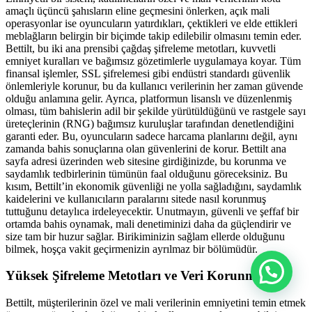
amaçlı üçüncü şahısların eline geçmesini önlerken, açık mali
operasyonlar ise oyuncuların yatırdıkları, çektikleri ve elde ettikleri
meblağların belirgin bir biçimde takip edilebilir olmasını temin eder.
Bettilt, bu iki ana prensibi çağdaş şifreleme metotları, kuvvetli
emniyet kuralları ve bağımsız gözetimlerle uygulamaya koyar. Tüm
finansal işlemler, SSL şifrelemesi gibi endüstri standardı güvenlik
önlemleriyle korunur, bu da kullanıcı verilerinin her zaman güvende
olduğu anlamına gelir. Ayrıca, platformun lisanslı ve düzenlenmiş
olması, tüm bahislerin adil bir şekilde yürütüldüğünü ve rastgele sayı
üreteçlerinin (RNG) bağımsız kuruluşlar tarafından denetlendiğini
garanti eder. Bu, oyuncuların sadece harcama planlarını değil, aynı
zamanda bahis sonuçlarına olan güvenlerini de korur. Bettilt ana
sayfa adresi üzerinden web sitesine girdiğinizde, bu korunma ve
saydamlık tedbirlerinin tümünün faal olduğunu göreceksiniz. Bu
kısım, Bettilt’in ekonomik güvenliği ne yolla sağladığını, saydamlık
kaidelerini ve kullanıcıların paralarını sitede nasıl korunmuş
tuttuğunu detaylıca irdeleyecektir. Unutmayın, güvenli ve şeffaf bir
ortamda bahis oynamak, mali denetiminizi daha da güçlendirir ve
size tam bir huzur sağlar. Birikiminizin sağlam ellerde olduğunu
bilmek, hoşça vakit geçirmenizin ayrılmaz bir bölümüdür.
Yüksek Şifreleme Metotları ve Veri Korunması
Bettilt, müşterilerinin özel ve mali verilerinin emniyetini temin etmek