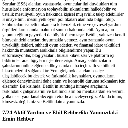
Sorular (SSS) alanları vasıtasıyla, oyuncular ilgi duydukları tüm
hususlarda enformasyon toplayabilir, sıkıntılarını halledebilir ve
üstelik mesuliyetli oyun hakkında kişisel müşavirlik talep edebilirler.
Himaye timi, mesuliyetli oyun politikaları alanında bilgili olup,
katılımcıları isabetli imkanlara kılavuzluk etme ve çevresel yardım
örgütleri konusunda malumat sunma hakkında ehil. Ayrıca, bu
yapının eğitim gayretleri de büyük önem taşır. Bettilt, yalnızca kendi
bünyesindeki araçları duyurmakla yetmez, aynı zamanda oyun
tiryakiliği riskleri, sıhhatli oyun adetleri ve finansal idare taktikleri
hakkında muntazam aralıklarla bilgilendirme yapar. Bu
enformasyonlar, blog yazıları, hususi kılavuzlar ve platform içi
bildirimler aracılığıyla müşterilere erişir. Amaç, katılımcıların
şahıslarını online eğlence dünyasında daha teçhizatlı ve bilinçli
hissetmelerini sağlamaktır. Yeni giriş noktasından basitçe
ulaşılabilecek bu destek ve farkındalık kaynakları, oyuncuların
eğlence deneyimlerini daha emin ve kontrollü duruma sokmaları için
elzemdir. Bu kısımda, Bettilt’in sunduğu himaye araçlarını,
farkındalık çalışmalarını ve katılımcıların bu menbalardan en verimli
yolla nasıl yararlanabileceğini etraflıca inceleyeceğiz. Akılda tutun,
kimsesiz değilsiniz ve Bettilt daima yanınızda.
7/24 Aktif Yardım ve Ehil Rehberlik: Yanınızdaki
Emin Rehber