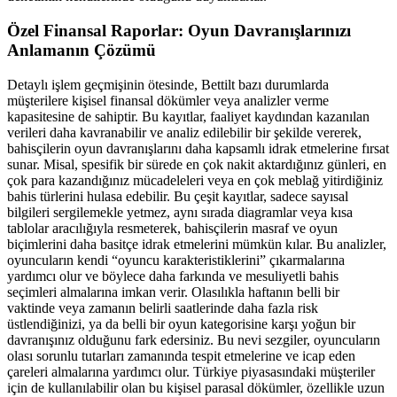
Özel Finansal Raporlar: Oyun Davranışlarınızı
Anlamanın Çözümü
Detaylı işlem geçmişinin ötesinde, Bettilt bazı durumlarda
müşterilere kişisel finansal dökümler veya analizler verme
kapasitesine de sahiptir. Bu kayıtlar, faaliyet kaydından kazanılan
verileri daha kavranabilir ve analiz edilebilir bir şekilde vererek,
bahisçilerin oyun davranışlarını daha kapsamlı idrak etmelerine fırsat
sunar. Misal, spesifik bir sürede en çok nakit aktardığınız günleri, en
çok para kazandığınız mücadeleleri veya en çok meblağ yitirdiğiniz
bahis türlerini hulasa edebilir. Bu çeşit kayıtlar, sadece sayısal
bilgileri sergilemekle yetmez, aynı sırada diagramlar veya kısa
tablolar aracılığıyla resmeterek, bahisçilerin masraf ve oyun
biçimlerini daha basitçe idrak etmelerini mümkün kılar. Bu analizler,
oyuncuların kendi “oyuncu karakteristiklerini” çıkarmalarına
yardımcı olur ve böylece daha farkında ve mesuliyetli bahis
seçimleri almalarına imkan verir. Olasılıkla haftanın belli bir
vaktinde veya zamanın belirli saatlerinde daha fazla risk
üstlendiğinizi, ya da belli bir oyun kategorisine karşı yoğun bir
davranışınız olduğunu fark edersiniz. Bu nevi sezgiler, oyuncuların
olası sorunlu tutarları zamanında tespit etmelerine ve icap eden
çareleri almalarına yardımcı olur. Türkiye piyasasındaki müşteriler
için de kullanılabilir olan bu kişisel parasal dökümler, özellikle uzun