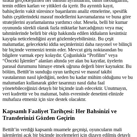
sırada gerçekleştirilen her bahisin ayrıntılarını, bahis meblağlarını,
temin edilen karları ve yitikleri da içerir. Bu ayrıntılı kayıt,
bahisçilerin vakit süresince başarılarını analiz etmelerine, spesifik
bahis çeşitlerindeki masraf modellerini kavramalarına ve buna göre
stratejilerini ayarlamalarına yardımcı olur. Mesela, belli bir kumar
oyununda sürekli olarak fazla miktarlar harcadığınızı veya maç
tahminlerinde belirli bir ekip hakkında edilen iddiaların kesintisiz
kayıpla neticelendiğini ayırt gözlemleyebilirsiniz. Bu çeşit
malumatlar, gelecekteki iddia seçimlerinizi daha rasyonel ve bilinçli
bir biçimde vermenizi temin eder. Mevcut giriş noktasından bu
bilgilere varmak epey kolaydır. Çoğunlukla “Profilim” veya
“Önceki İşlemler” alanları altında yer alan bu kayıtlar, üyelerin
parasal durumunu himaye etmek uğruna değerli birer kaynaktır. Bu
bölüm, Bettilt’in sunduğu oyun tarihçesi ve masraf takibi
vasıtalarının nasıl işlediğini, neden bu kadar mühim olduğunu ve bu
malumatları kullanarak gider tasarınızı nasıl daha faal
yönetebileceğinizi detaylı bir biçimde izah edecektir. Unutmayın,
veri kudrettir ve bu malumat, bahis evreninde denetimi elinizde
muhafaza etmeniz için size destek olacaktır.
Kapsamlı Faaliyet Tarihçesi: Her Bahsinizi ve
Transferinizi Gözden Geçirin
Bettilt’in verdiği kapsamlı muamele geçmişi, oyuncuların mali
işlemlerini açık bir biçimde incelemeleri için dizayn edilmiş detaylı