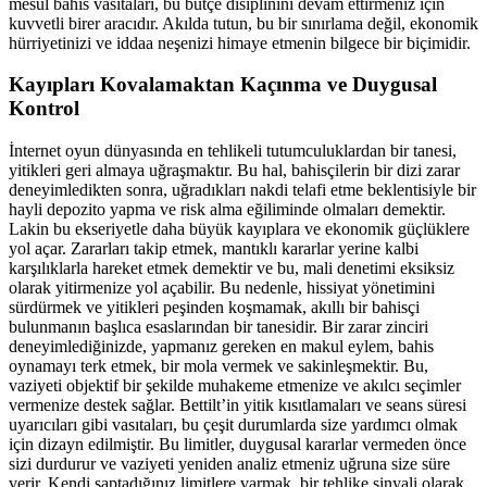
mesul bahis vasıtaları, bu bütçe disiplinini devam ettirmeniz için
kuvvetli birer aracıdır. Akılda tutun, bu bir sınırlama değil, ekonomik
hürriyetinizi ve iddaa neşenizi himaye etmenin bilgece bir biçimidir.
Kayıpları Kovalamaktan Kaçınma ve Duygusal
Kontrol
İnternet oyun dünyasında en tehlikeli tutumculuklardan bir tanesi,
yitikleri geri almaya uğraşmaktır. Bu hal, bahisçilerin bir dizi zarar
deneyimledikten sonra, uğradıkları nakdi telafi etme beklentisiyle bir
hayli depozito yapma ve risk alma eğiliminde olmaları demektir.
Lakin bu ekseriyetle daha büyük kayıplara ve ekonomik güçlüklere
yol açar. Zararları takip etmek, mantıklı kararlar yerine kalbi
karşılıklarla hareket etmek demektir ve bu, mali denetimi eksiksiz
olarak yitirmenize yol açabilir. Bu nedenle, hissiyat yönetimini
sürdürmek ve yitikleri peşinden koşmamak, akıllı bir bahisçi
bulunmanın başlıca esaslarından bir tanesidir. Bir zarar zinciri
deneyimlediğinizde, yapmanız gereken en makul eylem, bahis
oynamayı terk etmek, bir mola vermek ve sakinleşmektir. Bu,
vaziyeti objektif bir şekilde muhakeme etmenize ve akılcı seçimler
vermenize destek sağlar. Bettilt’in yitik kısıtlamaları ve seans süresi
uyarıcıları gibi vasıtaları, bu çeşit durumlarda size yardımcı olmak
için dizayn edilmiştir. Bu limitler, duygusal kararlar vermeden önce
sizi durdurur ve vaziyeti yeniden analiz etmeniz uğruna size süre
verir. Kendi saptadığınız limitlere varmak, bir tehlike sinyali olarak