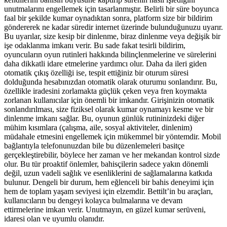
unutmalarını engellemek için tasarlanmıştır. Belirli bir süre boyunca
faal bir şekilde kumar oynadıktan sonra, platform size bir bildirim
göndererek ne kadar süredir internet üzerinde bulunduğunuzu uyarır.
Bu uyarılar, size kesip bir dinlenme, biraz dinlenme veya değişik bir
işe odaklanma imkanı verir. Bu sade fakat tesirli bildirim,
oyuncuların oyun rutinleri hakkında bilinçlenmelerine ve sürelerini
daha dikkatli idare etmelerine yardımcı olur. Daha da ileri giden
otomatik çıkış özelliği ise, tespit ettiğiniz bir oturum süresi
dolduğunda hesabınızdan otomatik olarak oturumu sonlandırır. Bu,
özellikle iradesini zorlamakta güçlük çeken veya fren koymakta
zorlanan kullanıcılar için önemli bir imkandır. Girişinizin otomatik
sonlandırılması, size fiziksel olarak kumar oynamayı kesme ve bir
dinlenme imkanı sağlar. Bu, oyunun günlük rutininizdeki diğer
mühim kısımlara (çalışma, aile, sosyal aktiviteler, dinlenim)
müdahale etmesini engellemek için mükemmel bir yöntemdir. Mobil
bağlantıyla telefonunuzdan bile bu düzenlemeleri basitçe
gerçekleştirebilir, böylece her zaman ve her mekandan kontrol sizde
olur. Bu tür proaktif önlemler, bahisçilerin sadece yakın dönemli
değil, uzun vadeli sağlık ve esenliklerini de sağlamalarına katkıda
bulunur. Dengeli bir durum, hem eğlenceli bir bahis deneyimi için
hem de toplam yaşam seviyesi için elzemdir. Bettilt’in bu araçları,
kullanıcıların bu dengeyi kolayca bulmalarına ve devam
ettirmelerine imkan verir. Unutmayın, en güzel kumar serüveni,
idaresi olan ve uyumlu olanıdır.