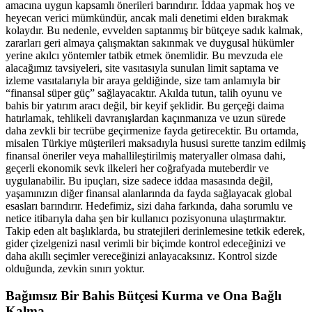
amacına uygun kapsamlı önerileri barındırır. İddaa yapmak hoş ve
heyecan verici mümkündür, ancak mali denetimi elden bırakmak
kolaydır. Bu nedenle, evvelden saptanmış bir bütçeye sadık kalmak,
zararları geri almaya çalışmaktan sakınmak ve duygusal hükümler
yerine akılcı yöntemler tatbik etmek önemlidir. Bu mevzuda ele
alacağımız tavsiyeleri, site vasıtasıyla sunulan limit saptama ve
izleme vasıtalarıyla bir araya geldiğinde, size tam anlamıyla bir
“finansal süper güç” sağlayacaktır. Akılda tutun, talih oyunu ve
bahis bir yatırım aracı değil, bir keyif şeklidir. Bu gerçeği daima
hatırlamak, tehlikeli davranışlardan kaçınmanıza ve uzun sürede
daha zevkli bir tecrübe geçirmenize fayda getirecektir. Bu ortamda,
misalen Türkiye müşterileri maksadıyla hususi surette tanzim edilmiş
finansal öneriler veya mahallileştirilmiş materyaller olmasa dahi,
geçerli ekonomik sevk ilkeleri her coğrafyada muteberdir ve
uygulanabilir. Bu ipuçları, size sadece iddaa masasında değil,
yaşamınızın diğer finansal alanlarında da fayda sağlayacak global
esasları barındırır. Hedefimiz, sizi daha farkında, daha sorumlu ve
netice itibarıyla daha şen bir kullanıcı pozisyonuna ulaştırmaktır.
Takip eden alt başlıklarda, bu stratejileri derinlemesine tetkik ederek,
gider çizelgenizi nasıl verimli bir biçimde kontrol edeceğinizi ve
daha akıllı seçimler vereceğinizi anlayacaksınız. Kontrol sizde
olduğunda, zevkin sınırı yoktur.
Bağımsız Bir Bahis Bütçesi Kurma ve Ona Bağlı
Kalma