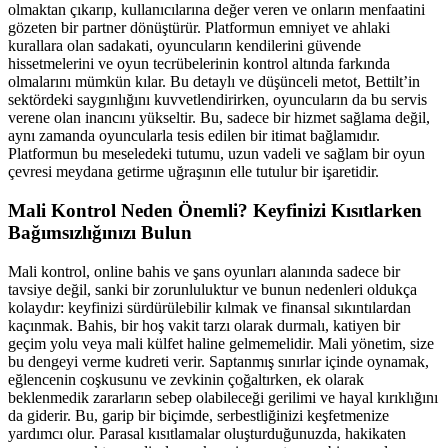
olmaktan çıkarıp, kullanıcılarına değer veren ve onların menfaatini
gözeten bir partner dönüştürür. Platformun emniyet ve ahlaki
kurallara olan sadakati, oyuncuların kendilerini güvende
hissetmelerini ve oyun tecrübelerinin kontrol altında farkında
olmalarını mümkün kılar. Bu detaylı ve düşünceli metot, Bettilt’in
sektördeki saygınlığını kuvvetlendirirken, oyuncuların da bu servis
verene olan inancını yükseltir. Bu, sadece bir hizmet sağlama değil,
aynı zamanda oyuncularla tesis edilen bir itimat bağlamıdır.
Platformun bu meseledeki tutumu, uzun vadeli ve sağlam bir oyun
çevresi meydana getirme uğraşının elle tutulur bir işaretidir.
Mali Kontrol Neden Önemli? Keyfinizi Kısıtlarken
Bağımsızlığınızı Bulun
Mali kontrol, online bahis ve şans oyunları alanında sadece bir
tavsiye değil, sanki bir zorunluluktur ve bunun nedenleri oldukça
kolaydır: keyfinizi sürdürülebilir kılmak ve finansal sıkıntılardan
kaçınmak. Bahis, bir hoş vakit tarzı olarak durmalı, katiyen bir
geçim yolu veya mali külfet haline gelmemelidir. Mali yönetim, size
bu dengeyi verme kudreti verir. Saptanmış sınırlar içinde oynamak,
eğlencenin coşkusunu ve zevkinin çoğaltırken, ek olarak
beklenmedik zararların sebep olabileceği gerilimi ve hayal kırıklığını
da giderir. Bu, garip bir biçimde, serbestliğinizi keşfetmenize
yardımcı olur. Parasal kısıtlamalar oluşturduğunuzda, hakikaten