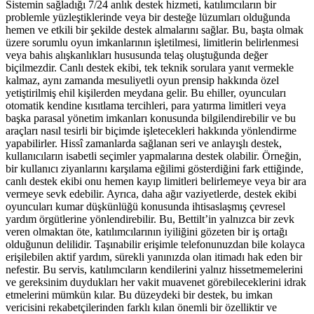
Sistemin sağladığı 7/24 anlık destek hizmeti, katılımcıların bir
problemle yüzleştiklerinde veya bir desteğe lüzumları olduğunda
hemen ve etkili bir şekilde destek almalarını sağlar. Bu, başta olmak
üzere sorumlu oyun imkanlarının işletilmesi, limitlerin belirlenmesi
veya bahis alışkanlıkları hususunda telaş oluştuğunda değer
biçilmezdir. Canlı destek ekibi, tek teknik sorulara yanıt vermekle
kalmaz, aynı zamanda mesuliyetli oyun prensip hakkında özel
yetiştirilmiş ehil kişilerden meydana gelir. Bu ehiller, oyuncuları
otomatik kendine kısıtlama tercihleri, para yatırma limitleri veya
başka parasal yönetim imkanları konusunda bilgilendirebilir ve bu
araçları nasıl tesirli bir biçimde işletecekleri hakkında yönlendirme
yapabilirler. Hissî zamanlarda sağlanan seri ve anlayışlı destek,
kullanıcıların isabetli seçimler yapmalarına destek olabilir. Örneğin,
bir kullanıcı ziyanlarını karşılama eğilimi gösterdiğini fark ettiğinde,
canlı destek ekibi onu hemen kayıp limitleri belirlemeye veya bir ara
vermeye sevk edebilir. Ayrıca, daha ağır vaziyetlerde, destek ekibi
oyuncuları kumar düşkünlüğü konusunda ihtisaslaşmış çevresel
yardım örgütlerine yönlendirebilir. Bu, Bettilt’in yalnızca bir zevk
veren olmaktan öte, katılımcılarının iyiliğini gözeten bir iş ortağı
olduğunun delilidir. Taşınabilir erişimle telefonunuzdan bile kolayca
erişilebilen aktif yardım, sürekli yanınızda olan itimadı hak eden bir
nefestir. Bu servis, katılımcıların kendilerini yalnız hissetmemelerini
ve gereksinim duydukları her vakit muavenet görebileceklerini idrak
etmelerini mümkün kılar. Bu düzeydeki bir destek, bu imkan
vericisini rekabetçilerinden farklı kılan önemli bir özelliktir ve