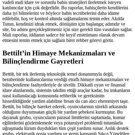
vadeli mali idare ve sorumlu bahis stratejileri ilerletmek isteyen
katılımcılar için çok değerlidir. Bu raporlar, bahisçilerin kendilerini
daha iyi bilmelerini ve böylece bahis tecrübelerini daha idame
edilebilir, hoş ve kontrol altında sağlamalarını temin eder. Akılda
Tutun, kendinizi idrak etmek, dönüşüm için başlangıç adımdır ve
site, bu adımı gerçekleştirmeniz için size gerekli tüm vasıtaları sağlar.
Mali raporlar, iddianın sadece bir keyif enstrümanı olarak devam
etmesini temin etmek için sağlam birer rehber görevi görür.
Bettilt’in Himaye Mekanizmaları ve
Bilinçlendirme Gayretleri
Bettilt, bir tek ilerlemiş teknolojik temel donanımıyla değil,
beraberinde kullanıcılarına verdiği etraflı himaye mekanizmaları ve
bilinçlendirme faaliyetleriyle de sivrilir. Dikkatli oyun ve finansal
idare alanlarında, sistemin takdim ettiği araçlar kadar, bu imkanların
nasıl kullanılacağı konusunda rehberlik ve gereksinim
hissedildiğinde yardım alabilme fırsatı da can alıcı ehemmiyet taşır.
Bettilt, bu bilinçle hareket ederek, oyuncularının sürekli arkasında
olduğunu duyumsatan güçlü bir yardım şebekesi kurmuştur. Bu
dayanak grubu, oyuncuların parasal limitlerini saptamada, kumar
eğilimlerini gözlemlemede veya potansiyel problemli tutumlarla
uğraşmada lüzum duydukları tüm çeşit yardımı sunar. Anlık destek
grubu, elektronik posta yardımı ve geniş kapsamlı Sıkça Yöneltilen