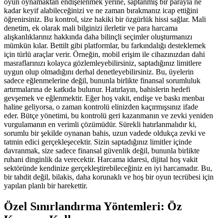
oyun oynamaktan endişelenmek yerine, saptanmış bir parayla ne
kadar keyif alabileceğinizi ve ne zaman bırakmanız icap ettiğini
öğrenirsiniz. Bu kontrol, size hakiki bir özgürlük hissi sağlar. Mali
denetim, ek olarak mali bilginizi ilerletir ve para harcama
alışkanlıklarınız hakkında daha bilinçli seçimler oluşturmanızı
mümkün kılar. Bettilt gibi platformlar, bu farkındalığı desteklemek
için türlü araçlar verir. Örneğin, mobil erişim ile cihazınızdan dahi
masraflarınızı kolayca gözlemleyebilirsiniz, saptadığınız limitlere
uygun olup olmadığını derhal denetleyebilirsiniz. Bu, üyelerin
sadece eğlenmelerine değil, bununla birlikte finansal sorumluluk
artırmalarına de katkıda bulunur. Hatırlayın, bahislerin hedefi
gevşemek ve eğlenmektir. Eğer hoş vakit, endişe ve baskı menbaı
haline geliyorsa, o zaman kontrolü elinizden kaçırmışsınız ifade
eder. Bütçe yönetimi, bu kontrolü geri kazanmanın ve zevki yeniden
vurgulamanın en verimli çözümüdür. Sürekli hatırlanmalıdır ki,
sorumlu bir şekilde oynanan bahis, uzun vadede oldukça zevki ve
tatmin edici gerçekleşecektir. Sizin saptadığınız limitler içinde
davranmak, size sadece finansal güvenlik değil, bununla birlikte
ruhani dinginlik da verecektir. Harcama idaresi, dijital hoş vakit
sektöründe kendinize gerçekleştirebileceğiniz en iyi harcamadır. Bu,
bir tahdit değil, bilakis, daha korunaklı ve hoş bir oyun tecrübesi için
yapılan planlı bir harekettir.
Özel Sınırlandırma Yöntemleri: Öz