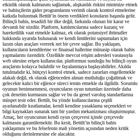
etkinlik olarak kalmasını sağlamak, alışkanlık riskini minimize etmek
ve bahisçilerin gider programlarını verimli olarak kontrol etmelerine
katkıda bulunmak Bettilt’in önem verdikleri konuların başında gelir.
Bilinçli bahis, tesadüfi bir ilke değil, farkında olunan bir karar ve
devamlı bir sözdür. Platform, katılımcılarına sadece kazanç ve
hareketlilik vaat etmekle kalmaz, ek olarak potansiyel ihtimaller
hakkında uyarıda bulunarak ve kendi limitlerini saptamaları için
lazım olan araçları vererek net bir çevre sağlar. Bu yaklaşım,
kullanıcıların kendilerine ve finansal hallerine münasip olarak bahis
yapmalarını özendirir. Özellikle mevcut erişim adresleri vasıtasıyla
web sitesine erişen kullanıcılar, platformun sunduğu bu bilinçli oyun
araçlarını kolayca bulabilir ve fayalanmaya başlayabilirler. Akılda
tutulmalıdır ki, bütçeyi kontrol etmek, sadece zararları engellemekle
alakalı değil, ek olarak eğlenceden alınan mutluluğu çoğaltmak ve
gelecekte kalıcı bir eğlence süreci temin etmekle da ilgilidir. Sorumlu
oyunun benimsenmesi, oyuncuların oyun tutumları üzerinde daha
çok denetim kurmasını sağlar ve bu da genel varoluş standartlarına
müspet tesir eder. Bettilt, bu yönde kullanıcılarına çeşitli
ayarlanabilir kısıtlamalar, kendi kendine yasaklama seçenekleri ve
bilgi kaynakları sunarak tam bir yardım mekanizması oluşturmuştur.
Amaç, her oyuncunun kendi oyun çerçevesi içinde çerçevede
kalmasını garantilemektir. Bu kesit, Bettilt’in bilinçli bahis
yaklaşımını ve bu felsefenin mali yönetim açısından neden kritik
olduğunu derinlemesine ele alacaktır.