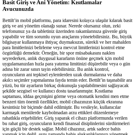
Basit Giriş ve Ani Yönetim: Kısıtlamalar
Avucunuzda
Bettilt’in mobil platformu, para idaresini kolayca ulaşılır kılarak basit
giriş ve ani yönetim olanağı sunar. Nerede olursanız olun, zeki
telefonunuz ya da tabletiniz üzerinden rakamlarınıza güvenle giriş
yapabilir ve tüm sorumlu oyun araçlarını yönetebilirsiniz. Bu, büyük
bilgisayar kullanmaya ihtiyaç duymaksızın, sürekli ve her mahalden
para limitlerinizi belirleme veya mevcut limitlerinizi kontrol etme
özgürlüğü demektir. Örneğin, bir spor müsabakasını naklen
seyrederken, anlık duygusal kararların önüne geçmek için mobil
uygulamanızdan hızla para yatırma limitinizi düşürebilir veya o gün
adına bir zarar sınırı tayin edebilirsiniz. Bu anlık kontrol,
oyuncuların ani tepkisel eylemlerden uzak durmalarına ve daha
akılcı seçimler yapmalarına fayda temin eder. Bettilt’in taşınabilir ara
yüzü, bu tür ayarların birkaç dokunuşla yapılabilmesini sağlayacak
şekilde sezgisel ve kullanıcı dostu tasarlanmıştır. Kısıtlama
saptaması, iddaa geçmişini görme veya otomatik kendini men etme
benzeri tüm önemli özellikler, mobil cihazınızın küçük ekranına
kesintisiz bir biçimde dahil edilmiştir. Bu vesileyle, kullanıcılar
karmaşık menülerde kaybolmadan arzu ettikleri düzenlemeye
rahatlıkla erişebilirler. Giriş yaparak el cihazı platformunda verilen
bu rahat giriş, oyuncuların kendi finansal disiplinlerini sürdürmeleri
için güçlü bir destek sağlar. Mobil cihazınız, artık sadece bahis
yapmak için değil, aynı zamanda bahis alışkanlıklarınızı yönetmek