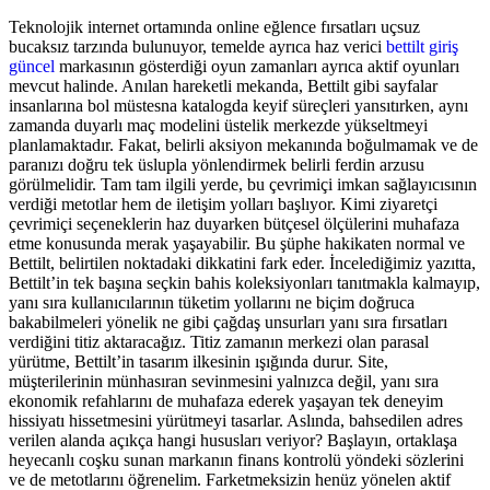
Teknolojik internet ortamında online eğlence fırsatları uçsuz
bucaksız tarzında bulunuyor, temelde ayrıca haz verici
bettilt giriş
güncel
markasının gösterdiği oyun zamanları ayrıca aktif oyunları
mevcut halinde. Anılan hareketli mekanda, Bettilt gibi sayfalar
insanlarına bol müstesna katalogda keyif süreçleri yansıtırken, aynı
zamanda duyarlı maç modelini üstelik merkezde yükseltmeyi
planlamaktadır. Fakat, belirli aksiyon mekanında boğulmamak ve de
paranızı doğru tek üslupla yönlendirmek belirli ferdin arzusu
görülmelidir. Tam tam ilgili yerde, bu çevrimiçi imkan sağlayıcısının
verdiği metotlar hem de iletişim yolları başlıyor. Kimi ziyaretçi
çevrimiçi seçeneklerin haz duyarken bütçesel ölçülerini muhafaza
etme konusunda merak yaşayabilir. Bu şüphe hakikaten normal ve
Bettilt, belirtilen noktadaki dikkatini fark eder. İncelediğimiz yazıtta,
Bettilt’in tek başına seçkin bahis koleksiyonları tanıtmakla kalmayıp,
yanı sıra kullanıcılarının tüketim yollarını ne biçim doğruca
bakabilmeleri yönelik ne gibi çağdaş unsurları yanı sıra fırsatları
verdiğini titiz aktaracağız. Titiz zamanın merkezi olan parasal
yürütme, Bettilt’in tasarım ilkesinin ışığında durur. Site,
müşterilerinin münhasıran sevinmesini yalnızca değil, yanı sıra
ekonomik refahlarını de muhafaza ederek yaşayan tek deneyim
hissiyatı hissetmesini yürütmeyi tasarlar. Aslında, bahsedilen adres
verilen alanda açıkça hangi hususları veriyor? Başlayın, ortaklaşa
heyecanlı coşku sunan markanın finans kontrolü yöndeki sözlerini
ve de metotlarını öğrenelim. Farketmeksizin henüz yönelen aktif