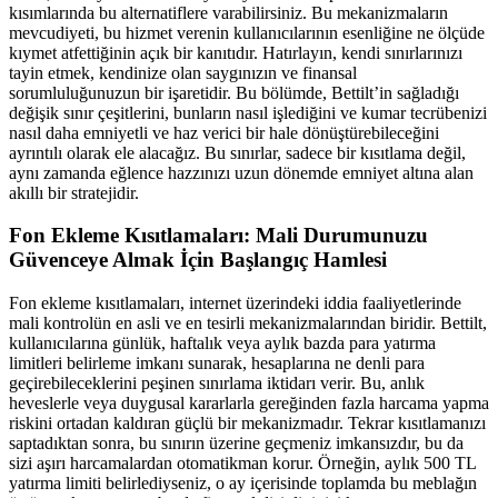
kısımlarında bu alternatiflere varabilirsiniz. Bu mekanizmaların
mevcudiyeti, bu hizmet verenin kullanıcılarının esenliğine ne ölçüde
kıymet atfettiğinin açık bir kanıtıdır. Hatırlayın, kendi sınırlarınızı
tayin etmek, kendinize olan saygınızın ve finansal
sorumluluğunuzun bir işaretidir. Bu bölümde, Bettilt’in sağladığı
değişik sınır çeşitlerini, bunların nasıl işlediğini ve kumar tecrübenizi
nasıl daha emniyetli ve haz verici bir hale dönüştürebileceğini
ayrıntılı olarak ele alacağız. Bu sınırlar, sadece bir kısıtlama değil,
aynı zamanda eğlence hazzınızı uzun dönemde emniyet altına alan
akıllı bir stratejidir.
Fon Ekleme Kısıtlamaları: Mali Durumunuzu
Güvenceye Almak İçin Başlangıç Hamlesi
Fon ekleme kısıtlamaları, internet üzerindeki iddia faaliyetlerinde
mali kontrolün en asli ve en tesirli mekanizmalarından biridir. Bettilt,
kullanıcılarına günlük, haftalık veya aylık bazda para yatırma
limitleri belirleme imkanı sunarak, hesaplarına ne denli para
geçirebileceklerini peşinen sınırlama iktidarı verir. Bu, anlık
heveslerle veya duygusal kararlarla gereğinden fazla harcama yapma
riskini ortadan kaldıran güçlü bir mekanizmadır. Tekrar kısıtlamanızı
saptadıktan sonra, bu sınırın üzerine geçmeniz imkansızdır, bu da
sizi aşırı harcamalardan otomatikman korur. Örneğin, aylık 500 TL
yatırma limiti belirlediyseniz, o ay içerisinde toplamda bu meblağın