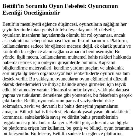
Bettilt’in Sorumlu Oyun Felsefesi: Oyuncunun
Esenliği Önceliğimizdir
Bettilt’in mesuliyetli eğlence düşüncesi, oyuncuların sağlığını her
şeyin üzerinde tutan geniş bir felsefeye dayanır. Bu felsefe,
oyunların insanların hayatlarında olumlu bir rol oynaması, ancak
asla sıkıntılara sebep olmaması lüzumu fikrini barındırır. Platform,
kullanıcılarına sadece bir eğlence mecrası değil, ek olarak şuurlu ve
kontrollü bir eğlence alanı sağlama amacını benimsemiştir. Bu
yönde, ilgili mecra, kullanıcılarını muhtemel bahis riskleri hakkında
haberdar etmek için önleyici girişimlerde bulunur. Kapsamlı
bilgilendirme materyalleri, kendine yardım araçları ve alışkanlık
sorunuyla ilgilenen organizasyonlara rehberliklerle oyunculara tam
destek verilir. Bu yaklaşım, oyuncuların oyun eğilimlerini düzenli
olarak denetlemeleri ve ihtiyaç halinde araya girmeleri için teşvik
edici bir atmosfer yaratır. Finansal sınırlar koyma, vakit planlaması
yapma ve tutkularını denetleme gibi yöntemler, bu felsefenin gerçek
çıktılarıdır. Bettilt, oyuncularının parasal vaziyetlerini riske
sokmadan, zevki ve devamlı bir bahis deneyimi yaşamalarını
amaçlar. Bilinçli bahis felsefesi, ek olarak yasal yaşın altındakilerin
korunması, sahtekarlıkla savaş ve dürüst bahis prensiblerinin
uygulanması gibi alanları da içerir. Bettilt giriş adresini aracılığıyla
bu platforma erişen her kullanıcı, bu geniş ve bilinçli oyun ortamının
bir bileşenidir. Bu felsefe, Bettilt’i sadece bir eğlence platformu