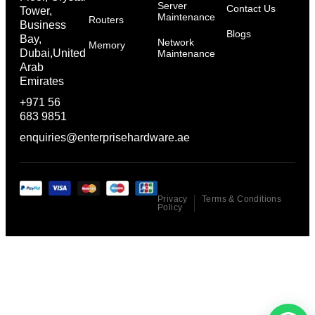
Server
Contact Us
Tower,
Maintenance
Routers
Business
Blogs
Bay,
Network
Memory
Dubai,United
Maintenance
Arab
Emirates
+971 56
683 9851
enquiries@enterprisehardware.ae
Privacy
Terms & Conditions
Policy