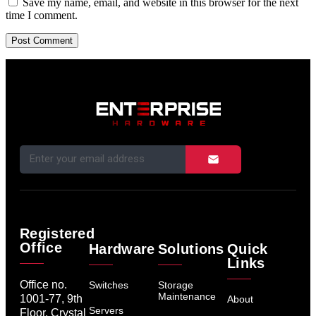
Save my name, email, and website in this browser for the next
time I comment.
Registered
Office
Hardware
Solutions
Quick
Links
Office no.
Switches
Storage
Maintenance
1001-77, 9th
About
Servers
Floor, Crystal