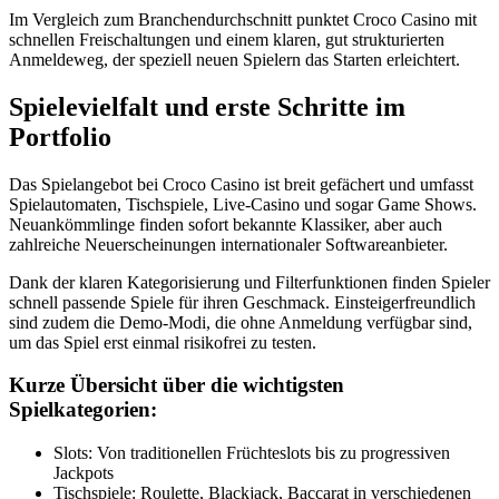
Im Vergleich zum Branchendurchschnitt punktet Croco Casino mit
schnellen Freischaltungen und einem klaren, gut strukturierten
Anmeldeweg, der speziell neuen Spielern das Starten erleichtert.
Spielevielfalt und erste Schritte im
Portfolio
Das Spielangebot bei Croco Casino ist breit gefächert und umfasst
Spielautomaten, Tischspiele, Live-Casino und sogar Game Shows.
Neuankömmlinge finden sofort bekannte Klassiker, aber auch
zahlreiche Neuerscheinungen internationaler Softwareanbieter.
Dank der klaren Kategorisierung und Filterfunktionen finden Spieler
schnell passende Spiele für ihren Geschmack. Einsteigerfreundlich
sind zudem die Demo-Modi, die ohne Anmeldung verfügbar sind,
um das Spiel erst einmal risikofrei zu testen.
Kurze Übersicht über die wichtigsten
Spielkategorien:
Slots: Von traditionellen Früchteslots bis zu progressiven
Jackpots
Tischspiele: Roulette, Blackjack, Baccarat in verschiedenen