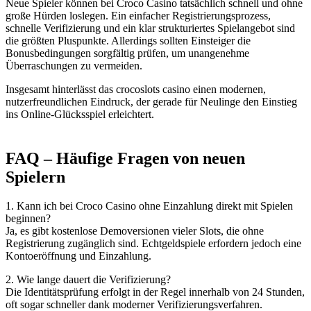
Neue Spieler können bei Croco Casino tatsächlich schnell und ohne
große Hürden loslegen. Ein einfacher Registrierungsprozess,
schnelle Verifizierung und ein klar strukturiertes Spielangebot sind
die größten Pluspunkte. Allerdings sollten Einsteiger die
Bonusbedingungen sorgfältig prüfen, um unangenehme
Überraschungen zu vermeiden.
Insgesamt hinterlässt das crocoslots casino einen modernen,
nutzerfreundlichen Eindruck, der gerade für Neulinge den Einstieg
ins Online-Glücksspiel erleichtert.
FAQ – Häufige Fragen von neuen
Spielern
1. Kann ich bei Croco Casino ohne Einzahlung direkt mit Spielen
beginnen?
Ja, es gibt kostenlose Demoversionen vieler Slots, die ohne
Registrierung zugänglich sind. Echtgeldspiele erfordern jedoch eine
Kontoeröffnung und Einzahlung.
2. Wie lange dauert die Verifizierung?
Die Identitätsprüfung erfolgt in der Regel innerhalb von 24 Stunden,
oft sogar schneller dank moderner Verifizierungsverfahren.