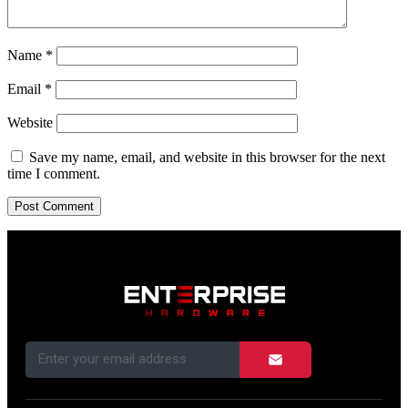
Name
*
Email
*
Website
Save my name, email, and website in this browser for the next
time I comment.