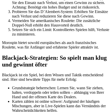
Sie den Einsatz nach Verlust, um einen Gewinn zu sichern.
Achtung: Benötigt ein hohes Budget und ist risikoreich.
Probieren Sie das D’Alembert-System: Erhöhen Sie Einsätze
nach Verlust und reduzieren Sie diese nach Gewinn.
Vermeiden Sie amerikanisches Roulette: Die zusätzliche
Doppel-Null erhöht den Hausvorteil deutlich.
Setzen Sie sich ein Limit: Kontrolliertes Spielen hilft, Verluste
zu minimieren.
Morospin bietet sowohl europäisches als auch französisches
Roulette, was für Anfänger und erfahrene Spieler attraktiv ist.
Blackjack-Strategien: So spielt man klug
und gewinnt öfter
Blackjack ist ein Spiel, bei dem Wissen und Taktik entscheidend
sind. Hier sind bewährte Tipps für mehr Erfolg:
Grundstrategie beherrschen: Lernen Sie, wann Sie ziehen,
halten, verdoppeln oder teilen sollten – abhängig von Ihrer
Hand und der offenen Karte des Dealers.
Karten zählen ist online schwer: Aufgrund der häufigen
Mischungen, aber in Live-Spielen kann das Verständnis der
Wahrscheinlichkeiten helfen.