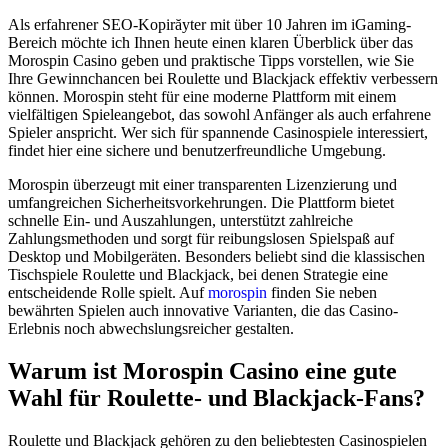
Als erfahrener SEO-Kopirăyter mit über 10 Jahren im iGaming-
Bereich möchte ich Ihnen heute einen klaren Überblick über das
Morospin Casino geben und praktische Tipps vorstellen, wie Sie
Ihre Gewinnchancen bei Roulette und Blackjack effektiv verbessern
können. Morospin steht für eine moderne Plattform mit einem
vielfältigen Spieleangebot, das sowohl Anfänger als auch erfahrene
Spieler anspricht. Wer sich für spannende Casinospiele interessiert,
findet hier eine sichere und benutzerfreundliche Umgebung.
Morospin überzeugt mit einer transparenten Lizenzierung und
umfangreichen Sicherheitsvorkehrungen. Die Plattform bietet
schnelle Ein- und Auszahlungen, unterstützt zahlreiche
Zahlungsmethoden und sorgt für reibungslosen Spielspaß auf
Desktop und Mobilgeräten. Besonders beliebt sind die klassischen
Tischspiele Roulette und Blackjack, bei denen Strategie eine
entscheidende Rolle spielt. Auf
morospin
finden Sie neben
bewährten Spielen auch innovative Varianten, die das Casino-
Erlebnis noch abwechslungsreicher gestalten.
Warum ist Morospin Casino eine gute
Wahl für Roulette- und Blackjack-Fans?
Roulette und Blackjack gehören zu den beliebtesten Casinospielen