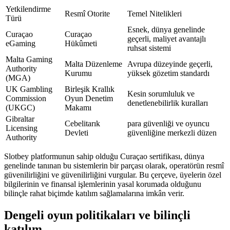
Yetkilendirme
Resmî Otorite
Temel Nitelikleri
Türü
Esnek, dünya genelinde
Curaçao
Curaçao
geçerli, maliyet avantajlı
eGaming
Hükûmeti
ruhsat sistemi
Malta Gaming
Malta Düzenleme
Avrupa düzeyinde geçerli,
Authority
Kurumu
yüksek gözetim standardı
(MGA)
UK Gambling
Birleşik Krallık
Kesin sorumluluk ve
Commission
Oyun Denetim
denetlenebilirlik kuralları
(UKGC)
Makamı
Gibraltar
Cebelitarık
para güvenliği ve oyuncu
Licensing
Devleti
güvenliğine merkezli düzen
Authority
Slotbey platformunun sahip olduğu Curaçao sertifikası, dünya
genelinde tanınan bu sistemlerin bir parçası olarak, operatörün resmî
güvenilirliğini ve güvenilirliğini vurgular. Bu çerçeve, üyelerin özel
bilgilerinin ve finansal işlemlerinin yasal korumada olduğunu
bilinçle rahat biçimde katılım sağlamalarına imkân verir.
Dengeli oyun politikaları ve bilinçli
katılım