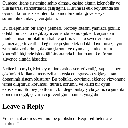
Curaçao lisans sistemine sahip olması, casino ağının izlenebilir ve
uluslararası standartlarda çalıştığını. Kurumsal etik boyutunda ise
oyuncu koruma sistemleri, kullanıcı farkındalığı ve sosyal
sorumluluk anlayışı vurgulanır.
Bu bileşenlerin bir araya gelmesi, Slotbey sitesini yalnızca gizlilik
odaklı bir casino değil, aynı zamanda teknolojik etik açısından
model alınan bir platform hâline getirir. Casino severler burada
yalnızca gelir ve dijital eğlence peşinde tek odaklı davranmaz; aynı
zamanda verilerinin, davranışlarının ve oyun alışkanlıklarının
kontrollü biçimde işlendiği bir ortamda bulunmanın konforunu
güvence altında hisseder.
Netice itibarıyla, Slotbey online casino veri güvenliği yapısı, siber
çözümleri kullanıcı merkezli anlayışla entegrasyon sağlayan tam
donanımlı sistem oluşturur. Bu politika, çevrimiçi eğlence vizyonuna
temel oluşturur: korumalı, dürüst, sorumlu ve kalıcı bir oyun
ekosistemi. Slotbey platformu, bu değer anlayışıyla yalnızca şimdiki
dönemin değil, çevrimiçi güvenliğin ilham kaynağıdır.
Leave a Reply
Your email address will not be published.
Required fields are
marked
*