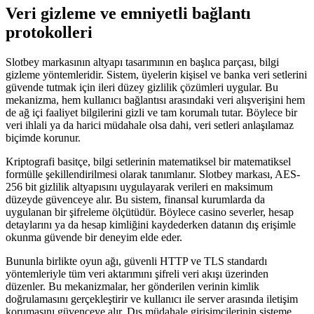
Veri gizleme ve emniyetli bağlantı
protokolleri
Slotbey markasının altyapı tasarımının en başlıca parçası, bilgi
gizleme yöntemleridir. Sistem, üyelerin kişisel ve banka veri setlerini
güvende tutmak için ileri düzey gizlilik çözümleri uygular. Bu
mekanizma, hem kullanıcı bağlantısı arasındaki veri alışverişini hem
de ağ içi faaliyet bilgilerini gizli ve tam korumalı tutar. Böylece bir
veri ihlali ya da harici müdahale olsa dahi, veri setleri anlaşılamaz
biçimde korunur.
Kriptografi basitçe, bilgi setlerinin matematiksel bir matematiksel
formülle şekillendirilmesi olarak tanımlanır. Slotbey markası, AES-
256 bit gizlilik altyapısını uygulayarak verileri en maksimum
düzeyde güvenceye alır. Bu sistem, finansal kurumlarda da
uygulanan bir şifreleme ölçütüdür. Böylece casino severler, hesap
detaylarını ya da hesap kimliğini kaydederken datanın dış erişimle
okunma güvende bir deneyim elde eder.
Bununla birlikte oyun ağı, güvenli HTTP ve TLS standardı
yöntemleriyle tüm veri aktarımını şifreli veri akışı üzerinden
düzenler. Bu mekanizmalar, her gönderilen verinin kimlik
doğrulamasını gerçekleştirir ve kullanıcı ile server arasında iletişim
korumasını güvenceye alır. Dış müdahale girişimcilerinin sisteme