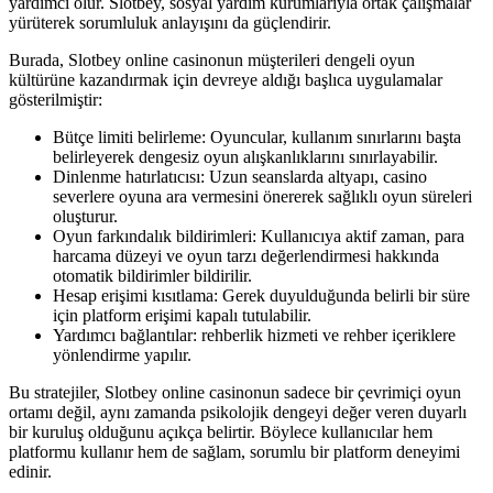
yardımcı olur. Slotbey, sosyal yardım kurumlarıyla ortak çalışmalar
yürüterek sorumluluk anlayışını da güçlendirir.
Burada, Slotbey online casinonun müşterileri dengeli oyun
kültürüne kazandırmak için devreye aldığı başlıca uygulamalar
gösterilmiştir:
Bütçe limiti belirleme: Oyuncular, kullanım sınırlarını başta
belirleyerek dengesiz oyun alışkanlıklarını sınırlayabilir.
Dinlenme hatırlatıcısı: Uzun seanslarda altyapı, casino
severlere oyuna ara vermesini önererek sağlıklı oyun süreleri
oluşturur.
Oyun farkındalık bildirimleri: Kullanıcıya aktif zaman, para
harcama düzeyi ve oyun tarzı değerlendirmesi hakkında
otomatik bildirimler bildirilir.
Hesap erişimi kısıtlama: Gerek duyulduğunda belirli bir süre
için platform erişimi kapalı tutulabilir.
Yardımcı bağlantılar: rehberlik hizmeti ve rehber içeriklere
yönlendirme yapılır.
Bu stratejiler, Slotbey online casinonun sadece bir çevrimiçi oyun
ortamı değil, aynı zamanda psikolojik dengeyi değer veren duyarlı
bir kuruluş olduğunu açıkça belirtir. Böylece kullanıcılar hem
platformu kullanır hem de sağlam, sorumlu bir platform deneyimi
edinir.