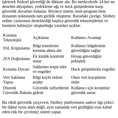
işleterek fiziksel güvenliği de dikkate alır. Bu merkezlerde 24 her an
denetim altyapıları, yedekleme ağı ve hack girişimlerine karşı
güvenlik duvarları bulunur. Böylece sistem, hem program hem
donanım noktasında tam gizlilik oluşturur. Buradaki çizelge, Slotbey
online casinonun desteklediği başlıca güvenlik teknolojilerini ve
bunların bahisçiye oluşturduğu yararları açıklar.
Koruma
Açıklama
Kullanıcı Avantajı
Teknolojisi
Bilgi transferini
Kullanıcı bilgilerinin
SSL Kriptolama
koruma altına alır
güvenliğini sağlar
Ek kimlik kontrolü
Hesap güvenliğini
2FA Doğrulama
sunar
pekiştirir
Saldırıları tespit eder
Koruma Duvarı
Hack girişimlerini engeller
ve engeller
Veri Saklama
Bilgi kaybı riskini
Olası veri kayıplarını
Yapısı
azaltır
önler
Düzenli
Güvenlik zafiyetlerini
Kullanıcı için kesintisiz
Güvenlik Bakımı
giderir
güvenlik sunar
Bu etkili güvenlik çerçevesi, Slotbey platformunu sadece ilgi çekici
bir dijital oyun alanı değil, aynı zamanda veri gizliliğini esas kabul
eden etik bir çevrimiçi sistem yapar.