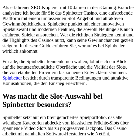
Als erfahrener SEO-Kopierer mit 10 Jahren in der iGaming-Branche
analysiere ich heute für Sie das Spinbetter Casino, eine aufstrebende
Plattform mit einem umfassenden Slot-Angebot und attraktiven
Gewinnmöglichkeiten. Spinbetter punktet mit einer innovativen
Spielauswahl und modernen Features, die sowohl Neulinge als auch
erfahrene Spieler ansprechen. Wer die richtigen Strategien kennt und
die Highlights des Casinos nutzt, kann seine Gewinnchancen gezielt
steigern. In diesem Guide erfahren Sie, worauf es bei Spinbetter
wirklich ankommt.
Für alle, die Spinbetter kennenlernen wollen, lohnt sich ein Blick
auf die benutzerfreundliche Oberfläche und die Vielfalt der Slots,
die von etablierten Providern bis zu neuen Entwicklern stammen.
Spinbetter
besticht durch transparente Bedingungen und attraktive
Bonusaktionen, die den Einstieg erleichtern.
Was macht die Slot-Auswahl bei
Spinbetter besonders?
Spinbetter setzt auf ein breit gefächertes Spielportfolio, das alle
wichtigen Kategorien abdeckt: von klassischen Früchte-Slots über
spannende Video-Slots bis zu progressiven Jackpots. Das Casino
arbeitet mit namhaften Software-Herstellern wie NetEnt,