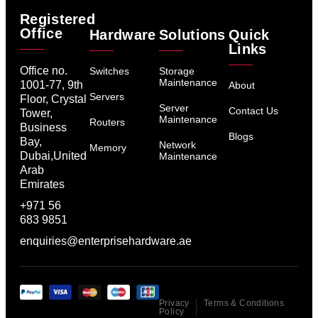
Registered
Office
Hardware
Solutions
Quick
Links
Office no.
Switches
Storage
Maintenance
1001-77, 9th
About
Servers
Floor, Crystal
Server
Contact Us
Tower,
Maintenance
Routers
Business
Blogs
Bay,
Network
Memory
Dubai,United
Maintenance
Arab
Emirates
+971 56
683 9851
enquiries@enterprisehardware.ae
Privacy
Terms & Conditions
Policy