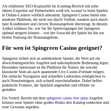
Als erfahrener SEO-Kopiraýtér im iGaming-Bereich mit zehn
Jahren Expertise auf Partnerseiten weiß ich, worauf es beim Spielen
in Online-Casinos wirklich ankommt. Spingreen Casino bietet eine
moderne Plattform, die nicht nur durch Vielfalt, sondern auch durch
faire Konditionen und clevere Bonusangebote überzeugt. In diesem
Artikel erfahren Sie, wie Sie Ihr Spielvergnügen bei Spingreen
optimal steigern können – von der Auswahl der Spiele bis hin zur
besten Nutzung der Bonusangebote.
Für wen ist Spingreen Casino geeignet?
Spingreen richtet sich an ambitionierte Spieler, die Wert auf ein
abwechslungsreiches Angebot und unkomplizierte Bedienung legen.
Besonders interessant ist die Plattform für Nutzer, die sowohl
klassische Slots als auch spannende Live-Casino-Formate mögen.
Die einfache Navigation und schnellen Ladezeiten ermöglichen es
auch Neueinsteigern, sich schnell zurechtzufinden. Dabei helfen
praktische Features, die Spielzeit angenehm und effektiv zu
gestalten.
Ein Vorteil: Bereits mit dem
spingreen casino free spins
Angebot
können neue Spieler ohne großes Risiko den Katalog entdecken und
erste Gewinne anpeilen.