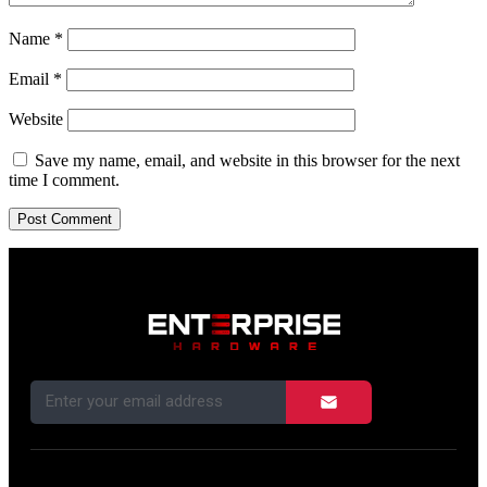
Name
*
Email
*
Website
Save my name, email, and website in this browser for the next
time I comment.