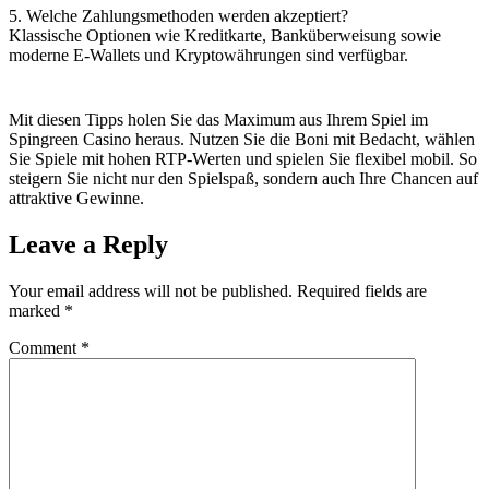
5. Welche Zahlungsmethoden werden akzeptiert?
Klassische Optionen wie Kreditkarte, Banküberweisung sowie
moderne E-Wallets und Kryptowährungen sind verfügbar.
Mit diesen Tipps holen Sie das Maximum aus Ihrem Spiel im
Spingreen Casino heraus. Nutzen Sie die Boni mit Bedacht, wählen
Sie Spiele mit hohen RTP-Werten und spielen Sie flexibel mobil. So
steigern Sie nicht nur den Spielspaß, sondern auch Ihre Chancen auf
attraktive Gewinne.
Leave a Reply
Your email address will not be published.
Required fields are
marked
*
Comment
*