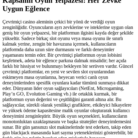
Kapsamlı Oyun Yelpazesi: Her Zevke
Uygun Eğlence
Çevrimiçi casino aleminin çekici bir yönü de verdiği oyun
zenginliğidir. Oyuncuların ayrı zevklerine ve isteklerine uygun olan
geniş bir oyun yelpazesi, bir platformun ilgisini kayda değer şekilde
yükseltir. Sadece birkaç slot oyunu veya masa oyunu ile sınırlı
kalmak yerine, zengin bir havuzuna içermek, kullanıcıların
platformda daha uzun süre durmasını ve farklı deneyimler
yaşamasını temin eder. Bir çevrimiçi platformun oyun lobisini
keşfetmek, adeta bir eğlence parkına dalmak misalidir; her açıda
farklı bir hissiyat ve bulunmayı bekleyen bir serüven vardır. Güncel
çevrimiçi platformlar, en yeni ve sevilen slot oyunlarından
eskimeyen masa oyunlarına, heyecan verici canlı oyun
deneyimlerinden spesifik oyunlara kadar tümünü sunmaya dikkat
eder. Dünyanın lider oyun sağlayıcıları (NetEnt, Microgaming,
Play’n GO, Evolution Gaming vb.) ile ortaklık kurmak, bir
platformun oyun değerini ve çeşitliliğini garanti altına alır. Bu
sağlayıcılar, sürekli olarak yenilikçi grafiklere, etkileyici hikayelere
ve yüksek ödeme kapasitesine malik oyunlar oluşturarak kullanıcı
deneyimini zenginleştirir. Büyük oyun seçenekleri, kullanıcıların
monotonluktan uzaklaşmasını ve başka stratejiler deneyimlemesini
sunar. Bir gün şansınızı slot makinelerinde test ederken, takip eden
gün blackjack masasında kart sayma yeteneklerinizi gösterebilir, bir