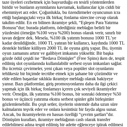
taze üyeleri cezbetmek için başvurduğu en tesirli yöntemlerden
biridir ve bunların ayrıntılarını kavramak, kullanıcılar için ciddi bir
ehemmiyet arz eder. Çoğunlukla, bu özendirmeler oyuncunun icra
ettiği başlangıçtaki veya ilk birkaç fonlama sürecine cevap olarak
takdim edilir. En en bilinen ikramiye şekli, “Eşleşen Para Yatırma
Bonusu”dur; burada platform, ödediğiniz meblağın belirli bir
yüzdesini (örneğin %100 veya %200) bonus olarak verir, sınırlı bir
tavan değere dek. Mesela, %100 ilk yatırım bonusu 1000 TL’ye
kadar denildiğinde, 1000 TL yatıran bir kullanıcı, kaydında 1000 TL
destekle birlikte külliyen 2000 TL ile oyuna giriş yapar. Bu, üyenin
oyun zamanını artırır ve galibiyet imkanını yükseltir. Bir başka
gözde ödül çeşidi ise “Bedava Dönüşler” (Free Spins) iken de, tespit
edilmiş slot oyunlarında kullanılabilir serbest oyun imkanları sağlar.
Bu ücretsiz çevirmeler, yeni çıkan veya popüler slot oyunlarını
tehlikesiz bir biçimde tecrübe etmek için şahane bir çözümdür ve
elde edilen başarılar sıklıkla ikramiye meblağı olarak bakiyeye
yansır. Bazı platformlar, giriş promosyonlarını daha da ilgi çekici
yapmak için ilk birkaç fonlamayı içeren çok seviyeli ikramiyeler
verir. Örneğin, ilk yatırıma %100 bonus, bir sonraki ödemeye %50
bonus ve üçüncü yatırıma ekstra serbest spinler gibi birleşimler
gözlemlenebilir. Bu çeşit setler, üyelerin sistemde daha uzun süre
kalmalarını teşvik eder ve onlara kesintisiz bir fayda algısı sunar.
Ancak, bu ikramiyelerin en hassas özelliği “çevrim şartları”dır.
Dönüşüm kuralları, ikramiye meblağının cash olarak transfer
edilebilmesi adına tespit edilmiş bir adette eğlenceye iştirak edilmesi