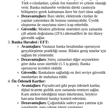
Türk e-cüzdanları, çabuk fon transferi ve çekme olanağı
verir. Banka muhasebe verilerini direkt casinoyla
bölüşmeye gerek kalmaması ilave bir özel olma sağlar.
Dezavantajları:
Bazı siteler, elektronik cüzdan ile
yapılan yatırımlara ilk bonusu sunmayabilir. Üyelik
oluşturma ile onaylama süreci icap ettirebilir.
Güvenlik:
Modern şifreleme sistemleri aynı zamanda
çift adımlı doğrulama (2FA) alternatifleri ile üst düzey
güvenlik sağlar.
Banka Havalesi / EFT:
Avantajları:
Vasıtasız banka hesabından operasyon
gerçekleştirme pratikliği sunar. Bilakis geniş tutarlar için
sağlam bir yöntemdir.
Dezavantajları:
Süreç zamanları diğer seçeneklere
göre daha uzun sürebilir (1-5 iş günü). Banka
operasyon ücretleri olabilir.
Güvenlik:
Bankaların sağladığı en ileri seviye güvenlik
standartları ile muhafaza edilir.
Ön Ödemeli Kartlar:
Avantajları:
Paysafecard gibi peşin ödemeli kartlar,
dijital ticarette gizlilik aynı zamanda emniyet sağlar.
Kartı alırken ödediğiniz tutarı tüketirsiniz, böylece
harcama limitinizi basitçe kontrol edersiniz.
Dezavantajları:
Çoğunlukla sadece para yatırma için
yararlanılır, para çekme işlemi yapılamaz.