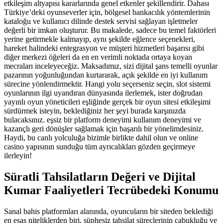
etkileşim altyapısı kararlarında genel etkenler şekillendirir. Dahası
Türkiye’deki oyunseverler için, bölgesel bankacılık yöntemlerinin
kataloğu ve kullanıcı dilinde destek servisi sağlayan işletmeler
değerli bir imkan oluşturur. Bu makalede, sadece bu temel faktörleri
yerine getirmekle kalmayıp, aynı şekilde eğlence seçenekleri,
hareket halindeki entegrasyon ve müşteri hizmetleri başarısı gibi
diğer merkezi öğeleri da en en verimli noktada ortaya koyan
mecraları inceleyeceğiz. Maksadımız, sizi dijital şans temelli oyunlar
pazarının yoğunluğundan kurtararak, açık şekilde en iyi kullanım
sürecine yönlendirmektir. Hangi yolu seçerseniz seçin, slot sistemi
oyunlarının ilgi uyandıran dünyasında ilerlemek, ister doğrudan
yayınlı oyun yöneticileri eşliğinde gerçek bir oyun sitesi etkileşimi
sürdürmek isteyin, beklediğiniz her şeyi burada karşınızda
bulacaksınız. eşsiz bir platform deneyimi kullanım deneyimi ve
kazançlı geri dönüşler sağlamak için başarılı bir yönelimdesiniz.
Haydi, bu canlı yolculuğa bizimle birlikte dahil olun ve online
casino yapısının sunduğu tüm ayrıcalıkları gözden geçirmeye
ilerleyin!
Süratli Tahsilatların Değeri ve Dijital
Kumar Faaliyetleri Tecrübedeki Konumu
Sanal bahis platformları alanında, oyuncuların bir siteden beklediği
en esas niteliklerden biri, şüphesiz tahsilat süreçlerinin çabukluğu ve