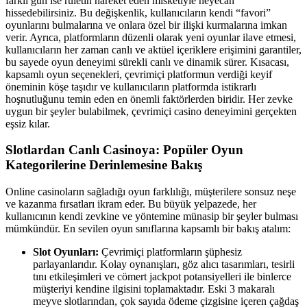
farklı gün ise ruletin hareket eden misketiyle heyecan
hissedebilirsiniz. Bu değişkenlik, kullanıcıların kendi “favori”
oyunlarını bulmalarına ve onlara özel bir ilişki kurmalarına imkan
verir. Ayrıca, platformların düzenli olarak yeni oyunlar ilave etmesi,
kullanıcıların her zaman canlı ve aktüel içeriklere erişimini garantiler,
bu sayede oyun deneyimi sürekli canlı ve dinamik sürer. Kısacası,
kapsamlı oyun seçenekleri, çevrimiçi platformun verdiği keyif
öneminin köşe taşıdır ve kullanıcıların platformda istikrarlı
hoşnutluğunu temin eden en önemli faktörlerden biridir. Her zevke
uygun bir şeyler bulabilmek, çevrimiçi casino deneyimini gerçekten
eşsiz kılar.
Slotlardan Canlı Casinoya: Popüler Oyun
Kategorilerine Derinlemesine Bakış
Online casinoların sağladığı oyun farklılığı, müşterilere sonsuz neşe
ve kazanma fırsatları ikram eder. Bu büyük yelpazede, her
kullanıcının kendi zevkine ve yöntemine münasip bir şeyler bulması
mümkündür. En sevilen oyun sınıflarına kapsamlı bir bakış atalım:
Slot Oyunları:
Çevrimiçi platformların şüphesiz
parlayanlarıdır. Kolay oynanışları, göz alıcı tasarımları, tesirli
tını etkileşimleri ve cömert jackpot potansiyelleri ile binlerce
müşteriyi kendine ilgisini toplamaktadır. Eski 3 makaralı
meyve slotlarından, çok sayıda ödeme çizgisine içeren çağdaş