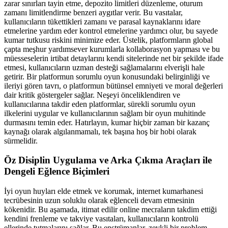
zarar sınırları tayin etme, depozito limitleri düzenleme, oturum
zamanı limitlendirme benzeri aygıtlar verir. Bu vasıtalar,
kullanıcıların tükettikleri zamanı ve parasal kaynaklarını idare
etmelerine yardım eder kontrol etmelerine yardımcı olur, bu sayede
kumar tutkusu riskini minimize eder. Üstelik, platformların global
çapta meşhur yardımsever kurumlarla kollaborasyon yapması ve bu
müesseselerin irtibat detaylarını kendi sitelerinde net bir şekilde ifade
etmesi, kullanıcıların uzman desteği sağlamalarını elverişli hale
getirir. Bir platformun sorumlu oyun konusundaki belirginliği ve
ileriyi gören tavrı, o platformun bütünsel emniyeti ve moral değerleri
dair kritik göstergeler sağlar. Neşeyi önceliklendiren ve
kullanıcılarına takdir eden platformlar, sürekli sorumlu oyun
ilkelerini uygular ve kullanıcılarının sağlam bir oyun muhitinde
durmasını temin eder. Hatırlayın, kumar hiçbir zaman bir kazanç
kaynağı olarak algılanmamalı, tek başına hoş bir hobi olarak
sürmelidir.
Öz Disiplin Uygulama ve Arka Çıkma Araçları ile
Dengeli Eğlence Biçimleri
İyi oyun huyları elde etmek ve korumak, internet kumarhanesi
tecrübesinin uzun soluklu olarak eğlenceli devam etmesinin
kökenidir. Bu aşamada, itimat edilir online mecraların takdim ettiği
kendini frenleme ve takviye vasıtaları, kullanıcıların kontrolü
ellerinde tutmalarını sağlar. Bu enstrümanlar, zevkli bir problem