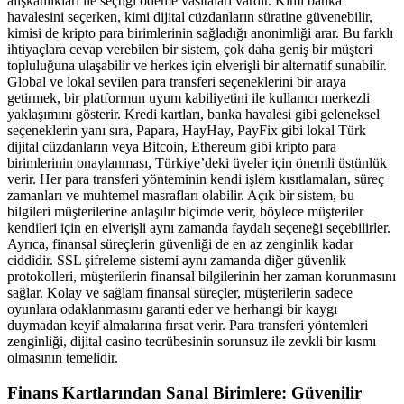
alışkanlıkları ile seçtiği ödeme vasıtaları vardır. Kimi banka
havalesini seçerken, kimi dijital cüzdanların süratine güvenebilir,
kimisi de kripto para birimlerinin sağladığı anonimliği arar. Bu farklı
ihtiyaçlara cevap verebilen bir sistem, çok daha geniş bir müşteri
topluluğuna ulaşabilir ve herkes için elverişli bir alternatif sunabilir.
Global ve lokal sevilen para transferi seçeneklerini bir araya
getirmek, bir platformun uyum kabiliyetini ile kullanıcı merkezli
yaklaşımını gösterir. Kredi kartları, banka havalesi gibi geleneksel
seçeneklerin yanı sıra, Papara, HayHay, PayFix gibi lokal Türk
dijital cüzdanların veya Bitcoin, Ethereum gibi kripto para
birimlerinin onaylanması, Türkiye’deki üyeler için önemli üstünlük
verir. Her para transferi yönteminin kendi işlem kısıtlamaları, süreç
zamanları ve muhtemel masrafları olabilir. Açık bir sistem, bu
bilgileri müşterilerine anlaşılır biçimde verir, böylece müşteriler
kendileri için en elverişli aynı zamanda faydalı seçeneği seçebilirler.
Ayrıca, finansal süreçlerin güvenliği de en az zenginlik kadar
ciddidir. SSL şifreleme sistemi aynı zamanda diğer güvenlik
protokolleri, müşterilerin finansal bilgilerinin her zaman korunmasını
sağlar. Kolay ve sağlam finansal süreçler, müşterilerin sadece
oyunlara odaklanmasını garanti eder ve herhangi bir kaygı
duymadan keyif almalarına fırsat verir. Para transferi yöntemleri
zenginliği, dijital casino tecrübesinin sorunsuz ile zevkli bir kısmı
olmasının temelidir.
Finans Kartlarından Sanal Birimlere: Güvenilir