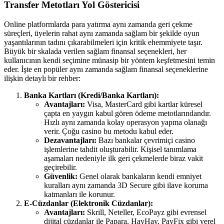
Transfer Metotları Yol Göstericisi
Online platformlarda para yatırma aynı zamanda geri çekme
süreçleri, üyelerin rahat aynı zamanda sağlam bir şekilde oyun
yaşantılarının tadını çıkarabilmeleri için kritik ehemmiyete taşır.
Büyük bir skalada verilen sağlam finansal seçenekleri, her
kullanıcının kendi seçimine münasip bir yöntem keşfetmesini temin
eder. İşte en popüler aynı zamanda sağlam finansal seçeneklerine
ilişkin detaylı bir rehber:
Banka Kartları (Kredi/Banka Kartları):
Avantajları:
Visa, MasterCard gibi kartlar küresel
çapta en yaygın kabul gören ödeme metotlarındandır.
Hızlı aynı zamanda kolay operasyon yapma olanağı
verir. Çoğu casino bu metodu kabul eder.
Dezavantajları:
Bazı bankalar çevrimiçi casino
işlemlerine tahdit oluşturabilir. Kişisel tanımlama
aşamaları nedeniyle ilk geri çekmelerde biraz vakit
geçirebilir.
Güvenlik:
Genel olarak bankaların kendi emniyet
kuralları aynı zamanda 3D Secure gibi ilave koruma
katmanları ile korunur.
E-Cüzdanlar (Elektronik Cüzdanlar):
Avantajları:
Skrill, Neteller, EcoPayz gibi evrensel
dijital cüzdanlar ile Papara, HayHay, PayFix gibi yerel