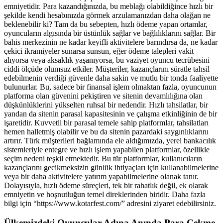
emniyetidir. Para kazandığınızda, bu meblağı olabildiğince hızlı bir
şekilde kendi hesabınızda görmek arzulamanızdan daha olağan ne
beklenebilir ki? Tam da bu sebepten, hızlı ödeme yapan ortamlar,
oyuncuların algısında bir üstünlük sağlar ve bağlılıklarını sağlar. Bir
bahis merkezinin ne kadar keyifli aktivitelere barındırsa da, ne kadar
çekici ikramiyeler sunarsa sunsun, eğer ödeme talepleri vakit
alıyorsa veya aksaklık yaşanıyorsa, bu vaziyet oyuncu tecrübesini
ciddi ölçüde olumsuz etkiler. Müşteriler, kazançlarını süratle tahsil
edebilmenin verdiği güvenle daha sakin ve mutlu bir tonda faaliyette
bulunurlar. Bu, sadece bir finansal işlem olmaktan fazla, oyuncunun
platforma olan güvenini pekiştiren ve sitenin devamlılığına olan
düşkünlüklerini yükselten ruhsal bir nedendir. Hızlı tahsilatlar, bir
yandan da sitenin parasal kapasitesinin ve çalışma etkinliğinin de bir
işaretidir. Kuvvetli bir parasal temele sahip platformlar, tahsilatları
hemen halletmiş olabilir ve bu da sitenin pazardaki saygınlıklarını
artırır. Türk müşterileri bağlamında ele aldığımızda, yerel bankacılık
sistemleriyle entegre ve hızlı işlem yapabilen platformlar, özellikle
seçim nedeni teşkil etmektedir. Bu tür platformlar, kullanıcıların
kazançlarını gecikmeksizin günlük ihtiyaçları için kullanabilmelerine
veya bir daha aktivitelere yatırım yapabilmelerine olanak tanır.
Dolayısıyla, hızlı ödeme süreçleri, tek bir rahatlık değil, ek olarak
emniyetin ve hoşnutluğun temel direklerinden biridir. Daha fazla
bilgi için “https://www.kotarfest.com/” adresini ziyaret edebilirsiniz.
Ülkemizdeki Oyuncular Adına Anında Para Çekme