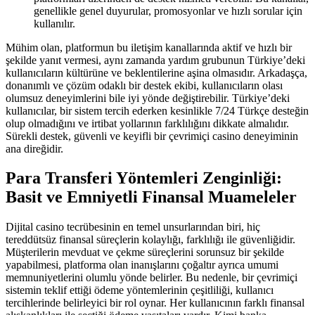
genellikle genel duyurular, promosyonlar ve hızlı sorular için
kullanılır.
Mühim olan, platformun bu iletişim kanallarında aktif ve hızlı bir
şekilde yanıt vermesi, aynı zamanda yardım grubunun Türkiye’deki
kullanıcıların kültürüne ve beklentilerine aşina olmasıdır. Arkadaşça,
donanımlı ve çözüm odaklı bir destek ekibi, kullanıcıların olası
olumsuz deneyimlerini bile iyi yönde değiştirebilir. Türkiye’deki
kullanıcılar, bir sistem tercih ederken kesinlikle 7/24 Türkçe desteğin
olup olmadığını ve irtibat yollarının farklılığını dikkate almalıdır.
Sürekli destek, güvenli ve keyifli bir çevrimiçi casino deneyiminin
ana direğidir.
Para Transferi Yöntemleri Zenginliği:
Basit ve Emniyetli Finansal Muameleler
Dijital casino tecrübesinin en temel unsurlarından biri, hiç
tereddütsüz finansal süreçlerin kolaylığı, farklılığı ile güvenliğidir.
Müşterilerin mevduat ve çekme süreçlerini sorunsuz bir şekilde
yapabilmesi, platforma olan inanışlarını çoğaltır ayrıca umumi
memnuniyetlerini olumlu yönde belirler. Bu nedenle, bir çevrimiçi
sistemin teklif ettiği ödeme yöntemlerinin çeşitliliği, kullanıcı
tercihlerinde belirleyici bir rol oynar. Her kullanıcının farklı finansal