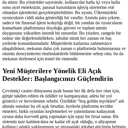
da artırır. Bu yöntemler sayesinde, kullanıcılar hafta içi veya hafta
sonu ayırt etmeksizin, parasal kurumların işleyiş sürelerine esir
olmadan işlemlerini gerçekleştirebilirler. Bu uyum, Ülkemizdeki
oyuncuların ciddi alaka gösterdiği bir vasıftır. Anında para çekme,
sadece bir finansal işlem kolaylığı değil, bir yandan da oyuncuların
kumarhane platformuna duyduğu güveni ve toplam tatmin
duygusunu yükselten önemli bir unsurdur. Bu yüzden, rastgele bir
online site değerlendirilirken, tahsilat sürati her zaman en baş
yerlerde konumlanmalıdır. Müşterilerin karlarına zahmetsizce
ulaşabilmesi, mekanın daha çok zaman o platformda bulunmasına ve
olumlu deneyimlerini etrafındakilerle bildirmesine sebep olur, bu da
mekanın ilerlemesi için temel bir etmendir.
Yeni Müşterilere Yönelik Eli Açık
Destekler: Başlangıcınızı Güçlendirin
Çevrimiçi casino dünyasına ayak basan her ilk defa üye olan için,
girişte takdim edilen ek ödüller ve kampanyalar, adeta bir yol
gösterici ve heveslenme sebebi. Özellikle “hoş geldin teşvikleri” adı
altında sunulan bu eli açık fırsatlar, üyelerin platformu tecrübe
etmeleri, farklı oyunları keşfetmeleri ve yatırımlarını katlayarak
oyuna daha kuvvetli giriş yapmaları için eşsiz bir fırsat sunar. Bir
sistemin taze katılımcılara ne kadar eli açık olduğu, o altyapının
kullanıcı odaklı yaklaşımının ve piyasadaki rekabet gücünün belirgin