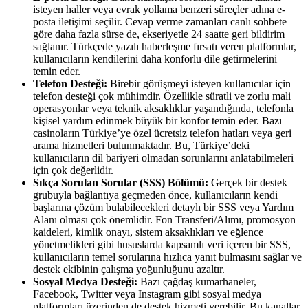
isteyen haller veya evrak yollama benzeri süreçler adına e-
posta iletişimi seçilir. Cevap verme zamanları canlı sohbete
göre daha fazla sürse de, ekseriyetle 24 saatte geri bildirim
sağlanır. Türkçede yazılı haberleşme fırsatı veren platformlar,
kullanıcıların kendilerini daha konforlu dile getirmelerini
temin eder.
Telefon Desteği:
Birebir görüşmeyi isteyen kullanıcılar için
telefon desteği çok mühimdir. Özellikle süratli ve zorlu mali
operasyonlar veya teknik aksaklıklar yaşandığında, telefonla
kişisel yardım edinmek büyük bir konfor temin eder. Bazı
casinoların Türkiye’ye özel ücretsiz telefon hatları veya geri
arama hizmetleri bulunmaktadır. Bu, Türkiye’deki
kullanıcıların dil bariyeri olmadan sorunlarını anlatabilmeleri
için çok değerlidir.
Sıkça Sorulan Sorular (SSS) Bölümü:
Gerçek bir destek
grubuyla bağlantıya geçmeden önce, kullanıcıların kendi
başlarına çözüm bulabilecekleri detaylı bir SSS veya Yardım
Alanı olması çok önemlidir. Fon Transferi/Alımı, promosyon
kaideleri, kimlik onayı, sistem aksaklıkları ve eğlence
yönetmelikleri gibi hususlarda kapsamlı veri içeren bir SSS,
kullanıcıların temel sorularına hızlıca yanıt bulmasını sağlar ve
destek ekibinin çalışma yoğunluğunu azaltır.
Sosyal Medya Desteği:
Bazı çağdaş kumarhaneler,
Facebook, Twitter veya Instagram gibi sosyal medya
platformları üzerinden de destek hizmeti verebilir. Bu kanallar,