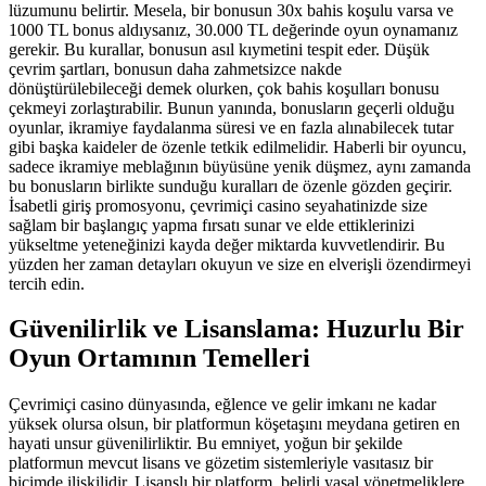
lüzumunu belirtir. Mesela, bir bonusun 30x bahis koşulu varsa ve
1000 TL bonus aldıysanız, 30.000 TL değerinde oyun oynamanız
gerekir. Bu kurallar, bonusun asıl kıymetini tespit eder. Düşük
çevrim şartları, bonusun daha zahmetsizce nakde
dönüştürülebileceği demek olurken, çok bahis koşulları bonusu
çekmeyi zorlaştırabilir. Bunun yanında, bonusların geçerli olduğu
oyunlar, ikramiye faydalanma süresi ve en fazla alınabilecek tutar
gibi başka kaideler de özenle tetkik edilmelidir. Haberli bir oyuncu,
sadece ikramiye meblağının büyüsüne yenik düşmez, aynı zamanda
bu bonusların birlikte sunduğu kuralları de özenle gözden geçirir.
İsabetli giriş promosyonu, çevrimiçi casino seyahatinizde size
sağlam bir başlangıç yapma fırsatı sunar ve elde ettiklerinizi
yükseltme yeteneğinizi kayda değer miktarda kuvvetlendirir. Bu
yüzden her zaman detayları okuyun ve size en elverişli özendirmeyi
tercih edin.
Güvenilirlik ve Lisanslama: Huzurlu Bir
Oyun Ortamının Temelleri
Çevrimiçi casino dünyasında, eğlence ve gelir imkanı ne kadar
yüksek olursa olsun, bir platformun köşetaşını meydana getiren en
hayati unsur güvenilirliktir. Bu emniyet, yoğun bir şekilde
platformun mevcut lisans ve gözetim sistemleriyle vasıtasız bir
biçimde ilişkilidir. Lisanslı bir platform, belirli yasal yönetmeliklere