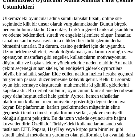
Üstünlükleri
Ülkemizdeki oyuncular adına süratli tahsilat fırsatı, online site
seçiminde kilit bir unsur olarak vurgulanmaktadır. Bunun birçok
nedeni bulunmaktadır. Öncelikle, Türk’ün genel banka alışkanlıkları
ve ödeme beklentileri, süratli ve engelsiz işlemlere oluşur. İnsanlar,
sanal mekanlar vasıtasıyla icra ettikleri her türlü işlemin derhal
bitmesini umarlar. Bu durum, casino getirileri için de uygundur.
Uzun bekleme süreleri, evrak doğrulama aşamalarının zorluğu veya
operasyon masrafları gibi engeller, kullanıcıların motivasyonunu
düşürebilir ve başka sitelere yönelmelerine neden olabilir. Ani nakit
çekim seçeneği sunan siteler, bu endişeleri giderek oyunculara
büyük bir rahatlık sağlar. Elde edilen nakitin hızlıca hesaba geçmesi,
müşterinin parasal düzenlemesine kolaylık getirir. Belki bir sonraki
oyun için sermaye oluşturacak, muhtemeldir ki günlük giderlerini
kapatacaktır. Bu derhal kullanım, oyuncunun kumarhane tecrübesini
epey daha hoşnut edici hale getirir. Ayrıca, hemen tahsilatlar,
platformun kullanıcı memnuniyetine gösterdiği değeri de ortaya
koyar. Bir platformun, karları geciktirmeden müşterinin eline
geçmesini temin etmesi, o platformun şeffaf, açık ve emniyetli
olduğu algısını pekiştirir. Bu da uzun vadede oyuncu-site bağını
kuvvetlendirir. Özellikle Türkiye’deki kullanıcılar arasında sık
rastlanan EFT, Papara, HayHay veya kripto para birimleri gibi
süratli tahsilat metotlarını yardımcı olan platformlar, bu avantajı daha