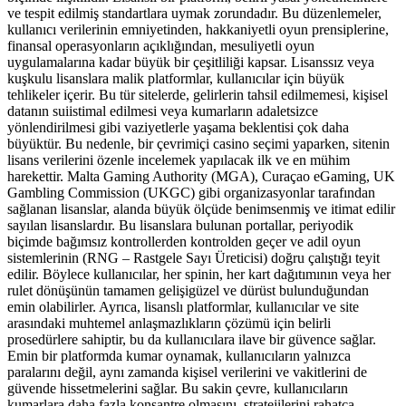
ve tespit edilmiş standartlara uymak zorundadır. Bu düzenlemeler,
kullanıcı verilerinin emniyetinden, hakkaniyetli oyun prensiplerine,
finansal operasyonların açıklığından, mesuliyetli oyun
uygulamalarına kadar büyük bir çeşitliliği kapsar. Lisanssız veya
kuşkulu lisanslara malik platformlar, kullanıcılar için büyük
tehlikeler içerir. Bu tür sitelerde, gelirlerin tahsil edilmemesi, kişisel
datanın suiistimal edilmesi veya kumarların adaletsizce
yönlendirilmesi gibi vaziyetlerle yaşama beklentisi çok daha
büyüktür. Bu nedenle, bir çevrimiçi casino seçimi yaparken, sitenin
lisans verilerini özenle incelemek yapılacak ilk ve en mühim
harekettir. Malta Gaming Authority (MGA), Curaçao eGaming, UK
Gambling Commission (UKGC) gibi organizasyonlar tarafından
sağlanan lisanslar, alanda büyük ölçüde benimsenmiş ve itimat edilir
sayılan lisanslardır. Bu lisanslara bulunan portallar, periyodik
biçimde bağımsız kontrollerden kontrolden geçer ve adil oyun
sistemlerinin (RNG – Rastgele Sayı Üreticisi) doğru çalıştığı teyit
edilir. Böylece kullanıcılar, her spinin, her kart dağıtımının veya her
rulet dönüşünün tamamen gelişigüzel ve dürüst bulunduğundan
emin olabilirler. Ayrıca, lisanslı platformlar, kullanıcılar ve site
arasındaki muhtemel anlaşmazlıkların çözümü için belirli
prosedürlere sahiptir, bu da kullanıcılara ilave bir güvence sağlar.
Emin bir platformda kumar oynamak, kullanıcıların yalnızca
paralarını değil, aynı zamanda kişisel verilerini ve vakitlerini de
güvende hissetmelerini sağlar. Bu sakin çevre, kullanıcıların
kumarlara daha fazla konsantre olmasını, stratejilerini rahatça