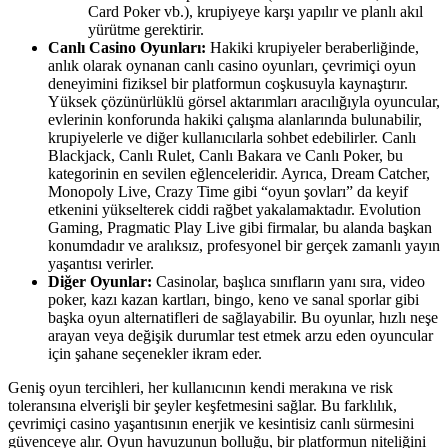
Card Poker vb.), krupiyeye karşı yapılır ve planlı akıl
yürütme gerektirir.
Canlı Casino Oyunları:
Hakiki krupiyeler beraberliğinde,
anlık olarak oynanan canlı casino oyunları, çevrimiçi oyun
deneyimini fiziksel bir platformun coşkusuyla kaynaştırır.
Yüksek çözünürlüklü görsel aktarımları aracılığıyla oyuncular,
evlerinin konforunda hakiki çalışma alanlarında bulunabilir,
krupiyelerle ve diğer kullanıcılarla sohbet edebilirler. Canlı
Blackjack, Canlı Rulet, Canlı Bakara ve Canlı Poker, bu
kategorinin en sevilen eğlenceleridir. Ayrıca, Dream Catcher,
Monopoly Live, Crazy Time gibi “oyun şovları” da keyif
etkenini yükselterek ciddi rağbet yakalamaktadır. Evolution
Gaming, Pragmatic Play Live gibi firmalar, bu alanda başkan
konumdadır ve aralıksız, profesyonel bir gerçek zamanlı yayın
yaşantısı verirler.
Diğer Oyunlar:
Casinolar, başlıca sınıfların yanı sıra, video
poker, kazı kazan kartları, bingo, keno ve sanal sporlar gibi
başka oyun alternatifleri de sağlayabilir. Bu oyunlar, hızlı neşe
arayan veya değişik durumlar test etmek arzu eden oyuncular
için şahane seçenekler ikram eder.
Geniş oyun tercihleri, her kullanıcının kendi merakına ve risk
toleransına elverişli bir şeyler keşfetmesini sağlar. Bu farklılık,
çevrimiçi casino yaşantısının enerjik ve kesintisiz canlı sürmesini
güvenceye alır. Oyun havuzunun bolluğu, bir platformun niteliğini