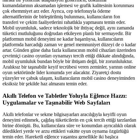
kumandalarının aksamadan işlemesi ve grafik kalitesinin korunması
çok ehemmiyet arz eder. Ayrıca, cep telefonuyla ödeme
alternatiflerinin de birleştirilmiş bulunması, kullanıcıların fon
transferi ve çekim faaliyetlerini rahatlıkla yapmasını temin eder.
Mobil uyumluluk, sadece teknolojik bir ihtiyaç değil, aynı zamanda
tüketici mutluluğunu doğrudan etkileyen planlı bir sermayedir. Bir
platformun mobil deneyimi ne kadar başarılıysa, kullanıcıların
platformda harcadığı zaman ve genel memnuniyet düzeyi de o kadar
artar. Günden güne daha fazla kullanıcının mobil cihazları üzerinden
çevrimiçi casino oyunları oynamayı tercih ettiği dikkate alındığında,
mobil uyumluluk bundan böyle bir ihtişam değil, bir zorunluluktur.
Aralıksız bir taşınabilir keyif tecrübesi veren zeminler, yarının online
oyun sektöründe lider konumda yer alacaktır. Ziyaretçi dostu
yüzeyler ve çabuk ulaşım, kullanıcıların mobil casino deneyiminden
eksiksiz bir şekilde haz almasını temin eder.
Akıllı Telefon ve Tabletler Yoluyla Eğlence Hazzı:
Uygulamalar ve Taşınabilir Web Sayfaları
Akıllı telefonlar ve sekme bilgisayarları aracılığıyla keyifli oyun
deneyimi edinmek, çağdaş tüketicilerin en çok tercih ettiği tarzlardan
birine dönüştü. Bu, kullanıcılara süre ve konumdan ayrıcalıklı olarak
diledikleri yerde ve arzu ettikleri vakitte oyun oynama özgürlüğü
temin eder. Hareketli eğlence yaşantısı genellikle iki başlıca