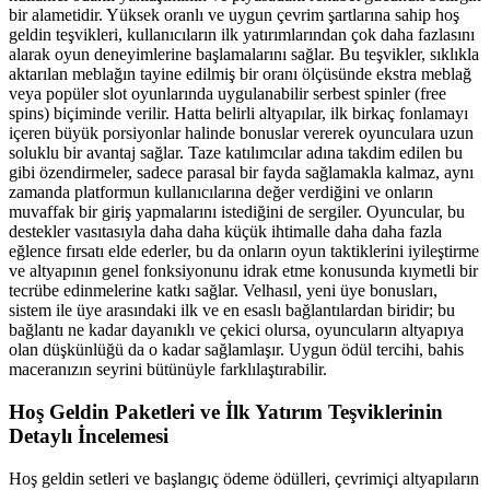
bir alametidir. Yüksek oranlı ve uygun çevrim şartlarına sahip hoş
geldin teşvikleri, kullanıcıların ilk yatırımlarından çok daha fazlasını
alarak oyun deneyimlerine başlamalarını sağlar. Bu teşvikler, sıklıkla
aktarılan meblağın tayine edilmiş bir oranı ölçüsünde ekstra meblağ
veya popüler slot oyunlarında uygulanabilir serbest spinler (free
spins) biçiminde verilir. Hatta belirli altyapılar, ilk birkaç fonlamayı
içeren büyük porsiyonlar halinde bonuslar vererek oyunculara uzun
soluklu bir avantaj sağlar. Taze katılımcılar adına takdim edilen bu
gibi özendirmeler, sadece parasal bir fayda sağlamakla kalmaz, aynı
zamanda platformun kullanıcılarına değer verdiğini ve onların
muvaffak bir giriş yapmalarını istediğini de sergiler. Oyuncular, bu
destekler vasıtasıyla daha daha küçük ihtimalle daha daha fazla
eğlence fırsatı elde ederler, bu da onların oyun taktiklerini iyileştirme
ve altyapının genel fonksiyonunu idrak etme konusunda kıymetli bir
tecrübe edinmelerine katkı sağlar. Velhasıl, yeni üye bonusları,
sistem ile üye arasındaki ilk ve en esaslı bağlantılardan biridir; bu
bağlantı ne kadar dayanıklı ve çekici olursa, oyuncuların altyapıya
olan düşkünlüğü da o kadar sağlamlaşır. Uygun ödül tercihi, bahis
maceranızın seyrini bütünüyle farklılaştırabilir.
Hoş Geldin Paketleri ve İlk Yatırım Teşviklerinin
Detaylı İncelemesi
Hoş geldin setleri ve başlangıç ödeme ödülleri, çevrimiçi altyapıların