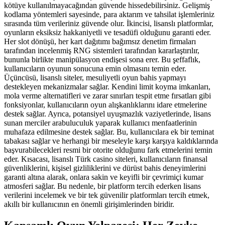
kötüye kullanılmayacağından güvende hissedebilirsiniz. Gelişmiş
kodlama yöntemleri sayesinde, para aktarım ve tahsilat işlemleriniz
sırasında tüm verileriniz güvende olur. İkincisi, lisanslı platformlar,
oyunların eksiksiz hakkaniyetli ve tesadüfi olduğunu garanti eder.
Her slot dönüşü, her kart dağıtımı bağımsız denetim firmaları
tarafından incelenmiş RNG sistemleri tarafından kararlaştırılır,
bununla birlikte manipülasyon endişesi sona erer. Bu şeffaflık,
kullanıcıların oyunun sonucuna emin olmasını temin eder.
Üçüncüsü, lisanslı siteler, mesuliyetli oyun bahis yapmayı
destekleyen mekanizmalar sağlar. Kendini limit koyma imkanları,
mola verme alternatifleri ve zarar sınırları tespit etme fırsatları gibi
fonksiyonlar, kullanıcıların oyun alışkanlıklarını idare etmelerine
destek sağlar. Ayrıca, potansiyel uyuşmazlık vaziyetlerinde, lisans
sunan merciler arabuluculuk yaparak kullanıcı menfaatlerinin
muhafaza edilmesine destek sağlar. Bu, kullanıcılara ek bir teminat
tabakası sağlar ve herhangi bir meseleyle karşı karşıya kaldıklarında
başvurabilecekleri resmi bir otorite olduğunu fark etmelerini temin
eder. Kısacası, lisanslı Türk casino siteleri, kullanıcıların finansal
güvenliklerini, kişisel gizliliklerini ve dürüst bahis deneyimlerini
garanti altına alarak, onlara sakin ve keyifli bir çevrimiçi kumar
atmosferi sağlar. Bu nedenle, bir platform tercih ederken lisans
verilerini incelemek ve bir tek güvenilir platformları tercih etmek,
akıllı bir kullanıcının en önemli girişimlerinden biridir.