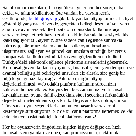
Sanal kumarhane alanı, Türkiye’deki üyeler için her süreç daha
çekici ve rahat şekilleniyor. Öte yandan bu yaygın içerik
çeşitliliğinde,
bettilt giriş yap
gibi fark yaratan altyapıların da faaliyet
gösterdiği yarışmacı düzende, gerçekten belirginleşen, güven veren,
süratli ve aynı perspektifte fırsat dolu olanaklar kullanıma açan
servisleri tespit etmek bazen zorlu olabilir. Burada bu seviyede biz
katkı sağlıyoruz! Gayemiz, size sadece canlı eğlence sunmakla
kalmayıp, kârlarınızı da en anında usulle oyun hesabınıza
ulaştırmanızı sağlayan ve güncel katılımcılara sunduğu benzersiz
kampanyalarla ilk deneyiminizi zirveye güçlendiren en kaliteli
Türkiye’deki elektronik eğlence platformu sistemlerini göstermek.
Kurumsal güven, kullanıcı yaşantısı, finansal işlem işlem temposu ve
avantaj bolluğu gibi belirleyici unsurları ele alarak, size geniş bir
bilgi kaynağı hazırlayacağız. Biliniz ki, doğru altyapı
değerlendirilmesi, web odaklı platform kullanım sürecinizin
kalitesini hemen etkiler. Bu yüzden, boş zamanınızı ve finansal
kaynaklarınızı oyuna dahil edeceğiniz siteyi seçerken farkındalıklı
değerlendirmeler almanız çok kritik. Heyecana hazır olun, çünkü
Türk sanal oyun seçenekleri alanının en başarılı servislerini
keşfetmeye sürüklüyoruz. Siz de bu canlı platforma ilerlemek ve kâr
elde etmeye başlatmak için ideal platformdasınız!
Her bir oyunseverin öngörüleri kişiden kişiye değişse de, hızlı
finansal işlem yapıları ve öne çıkan promosyonlar, elektronik