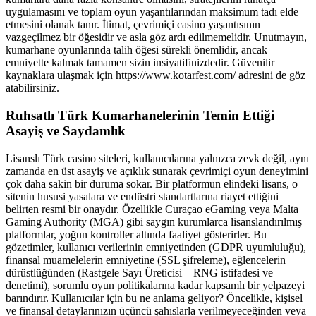
uygulamasını ve toplam oyun yaşantılarından maksimum tadı elde
etmesini olanak tanır. İtimat, çevrimiçi casino yaşantısının
vazgeçilmez bir öğesidir ve asla göz ardı edilmemelidir. Unutmayın,
kumarhane oyunlarında talih öğesi sürekli önemlidir, ancak
emniyette kalmak tamamen sizin insiyatifinizdedir. Güvenilir
kaynaklara ulaşmak için https://www.kotarfest.com/ adresini de göz
atabilirsiniz.
Ruhsatlı Türk Kumarhanelerinin Temin Ettiği
Asayiş ve Saydamlık
Lisanslı Türk casino siteleri, kullanıcılarına yalnızca zevk değil, aynı
zamanda en üst asayiş ve açıklık sunarak çevrimiçi oyun deneyimini
çok daha sakin bir duruma sokar. Bir platformun elindeki lisans, o
sitenin hususi yasalara ve endüstri standartlarına riayet ettiğini
belirten resmi bir onaydır. Özellikle Curaçao eGaming veya Malta
Gaming Authority (MGA) gibi saygın kurumlarca lisanslandırılmış
platformlar, yoğun kontroller altında faaliyet gösterirler. Bu
gözetimler, kullanıcı verilerinin emniyetinden (GDPR uyumluluğu),
finansal muamelelerin emniyetine (SSL şifreleme), eğlencelerin
dürüstlüğünden (Rastgele Sayı Üreticisi – RNG istifadesi ve
denetimi), sorumlu oyun politikalarına kadar kapsamlı bir yelpazeyi
barındırır. Kullanıcılar için bu ne anlama geliyor? Öncelikle, kişisel
ve finansal detaylarınızın üçüncü şahıslarla verilmeyeceğinden veya