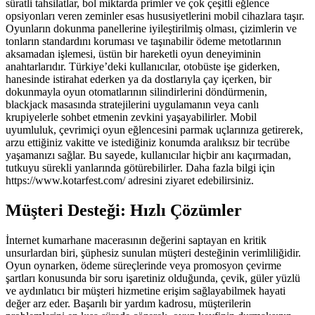
süratli tahsilatlar, bol miktarda primler ve çok çeşitli eğlence
opsiyonları veren zeminler esas hususiyetlerini mobil cihazlara taşır.
Oyunların dokunma panellerine iyileştirilmiş olması, çizimlerin ve
tonların standardını koruması ve taşınabilir ödeme metotlarının
aksamadan işlemesi, üstün bir hareketli oyun deneyiminin
anahtarlarıdır. Türkiye’deki kullanıcılar, otobüste işe giderken,
hanesinde istirahat ederken ya da dostlarıyla çay içerken, bir
dokunmayla oyun otomatlarının silindirlerini döndürmenin,
blackjack masasında stratejilerini uygulamanın veya canlı
krupiyelerle sohbet etmenin zevkini yaşayabilirler. Mobil
uyumluluk, çevrimiçi oyun eğlencesini parmak uçlarınıza getirerek,
arzu ettiğiniz vakitte ve istediğiniz konumda aralıksız bir tecrübe
yaşamanızı sağlar. Bu sayede, kullanıcılar hiçbir anı kaçırmadan,
tutkuyu sürekli yanlarında götürebilirler. Daha fazla bilgi için
https://www.kotarfest.com/ adresini ziyaret edebilirsiniz.
Müşteri Desteği: Hızlı Çözümler
İnternet kumarhane macerasının değerini saptayan en kritik
unsurlardan biri, şüphesiz sunulan müşteri desteğinin verimliliğidir.
Oyun oynarken, ödeme süreçlerinde veya promosyon çevirme
şartları konusunda bir soru işaretiniz olduğunda, çevik, güler yüzlü
ve aydınlatıcı bir müşteri hizmetine erişim sağlayabilmek hayati
değer arz eder. Başarılı bir yardım kadrosu, müşterilerin