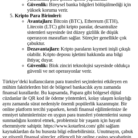
Güvenlik:
Bireysel banka bilgileri bölüşülmediği için
yüksek koruma verir.
Kripto Para Birimleri:
Avantajları:
Bitcoin (BTC), Ethereum (ETH),
Litecoin (LTC) gibi kripto paralar, desantralize
sistemleri sayesinde üst düzey gizlilik ile düşük
operasyon masrafları sağlar. Süreçler genellikle çok
çabuktur.
Dezavantajları:
Kripto paraların kıymeti inişli çıkışlı
olabilir. Kripto deposu işletimi hakkında ana bilgi
ihtiyaç duyar.
Güvenlik:
Blok zinciri teknolojisi sayesinde oldukça
güvenli ve net operasyonlar verir.
Türkiye’deki kullanıcıların para transferi seçimlerini etkileyen en
mühim faktörlerden biri de bölgesel bankacılık aynı zamanda
finansal kurallardır. Bu kapsamda, Papara gibi bölgesel dijital
cüzdanlar ile QR kod ile ödeme yöntemleri, kolay ulaşım kolaylığı
aynı zamanda sürat nedeniyle önemli popülerlik kazanmıştır. Bir
online platform tercihi yaparken, kendi finansal eğilimlerinize ile
emniyet tahminlerinize en uygun para transferi yöntemlerini sunup
sunmadığını kontrol etmek, problemsiz bir yaşantı için hayati
ehemmiyete sahiptir. https://www.kotarfest.com/ gibi sağlam
kaynaklardan da bu hususta bilgi edinebilirsiniz. Unutmayın, çabuk
ve güvenli finansal süreçler, eğlenceli bir online casino seyahatinin