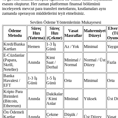
esasını oluşturur. Her zaman platformun finansal bölümünü
inceleyerek mevcut para transferi metotlarını, kısıtlamaları aynı
zamanda operasyon müddetlerini teyit etmelisiniz.
Sevilen Ödeme Yöntemlerinin Mukayesesi
Süreç
Süreç
Elveri
Ödeme
Vasat
Mahremiyet
Hızı
Hızı
(T
Metodu
Masraflar
Düzeyi
(Yatırma)
(Çekme)
Oyunc
Kredi/Banka
1-3 İş
Hemen
Az / Yok
Minimal
Yaygı
Kartları
Günü
E-Cüzdanlar
Kimi
(Papara,
Minimal /
Normal / Üst
Anında
Saat /
Fazla
Skrill,
Normal
Düzey
Derhal
Neteller)
Banka
1-3 İş
1-5 İş
Havalesi /
Orta
Minimal
Orta
Günü
Günü
EFT
Kripto Para
Dakikalar
Birimleri
Anında
/ Kimi
Minimal
Yüksek
Üst D
(Bitcoin,
Anlar
Ethereum)
Ön Ödemeli
Çekme
Düşük /
Kartlar
Anında
Üst Düzey
Vasat