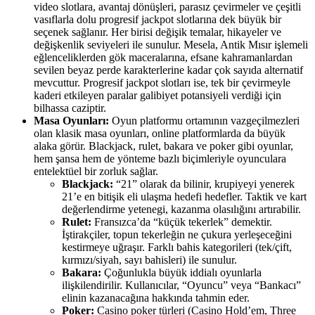
video slotlara, avantaj dönüşleri, parasız çevirmeler ve çeşitli
vasıflarla dolu progresif jackpot slotlarına dek büyük bir
seçenek sağlanır. Her birisi değişik temalar, hikayeler ve
değişkenlik seviyeleri ile sunulur. Mesela, Antik Mısır işlemeli
eğlenceliklerden gök maceralarına, efsane kahramanlardan
sevilen beyaz perde karakterlerine kadar çok sayıda alternatif
mevcuttur. Progresif jackpot slotları ise, tek bir çevirmeyle
kaderi etkileyen paralar galibiyet potansiyeli verdiği için
bilhassa caziptir.
Masa Oyunları:
Oyun platformu ortamının vazgeçilmezleri
olan klasik masa oyunları, online platformlarda da büyük
alaka görür. Blackjack, rulet, bakara ve poker gibi oyunlar,
hem şansa hem de yönteme bazlı biçimleriyle oyunculara
entelektüel bir zorluk sağlar.
Blackjack:
“21” olarak da bilinir, krupiyeyi yenerek
21’e en bitişik eli ulaşma hedefi hedefler. Taktik ve kart
değerlendirme yetenegi, kazanma olasılığını artırabilir.
Rulet:
Fransızca’da “küçük tekerlek” demektir.
İştirakçiler, topun tekerleğin ne çukura yerleşeceğini
kestirmeye uğraşır. Farklı bahis kategorileri (tek/çift,
kırmızı/siyah, sayı bahisleri) ile sunulur.
Bakara:
Çoğunlukla büyük iddialı oyunlarla
ilişkilendirilir. Kullanıcılar, “Oyuncu” veya “Bankacı”
elinin kazanacağına hakkında tahmin eder.
Poker:
Casino poker türleri (Casino Hold’em, Three