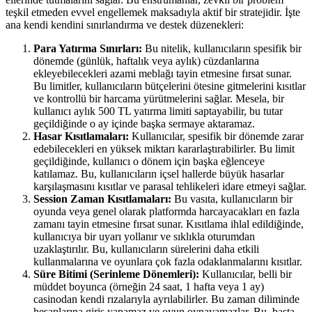
teşkil etmeden evvel engellemek maksadıyla aktif bir stratejidir. İşte
ana kendi kendini sınırlandırma ve destek düzenekleri:
Para Yatırma Sınırları:
Bu nitelik, kullanıcıların spesifik bir
dönemde (günlük, haftalık veya aylık) cüzdanlarına
ekleyebilecekleri azami meblağı tayin etmesine fırsat sunar.
Bu limitler, kullanıcıların bütçelerini ötesine gitmelerini kısıtlar
ve kontrollü bir harcama yürütmelerini sağlar. Mesela, bir
kullanıcı aylık 500 TL yatırma limiti saptayabilir, bu tutar
geçildiğinde o ay içinde başka sermaye aktaramaz.
Hasar Kısıtlamaları:
Kullanıcılar, spesifik bir dönemde zarar
edebilecekleri en yüksek miktarı kararlaştırabilirler. Bu limit
geçildiğinde, kullanıcı o dönem için başka eğlenceye
katılamaz. Bu, kullanıcıların içsel hallerde büyük hasarlar
karşılaşmasını kısıtlar ve parasal tehlikeleri idare etmeyi sağlar.
Session Zaman Kısıtlamaları:
Bu vasıta, kullanıcıların bir
oyunda veya genel olarak platformda harcayacakları en fazla
zamanı tayin etmesine fırsat sunar. Kısıtlama ihlal edildiğinde,
kullanıcıya bir uyarı yollanır ve sıklıkla oturumdan
uzaklaştırılır. Bu, kullanıcıların sürelerini daha etkili
kullanmalarına ve oyunlara çok fazla odaklanmalarını kısıtlar.
Süre Bitimi (Serinleme Dönemleri):
Kullanıcılar, belli bir
müddet boyunca (örneğin 24 saat, 1 hafta veya 1 ay)
casinodan kendi rızalarıyla ayrılabilirler. Bu zaman diliminde
hesaplarına giriş yapamaz ve oyun oynayamazlar. Bu, başta