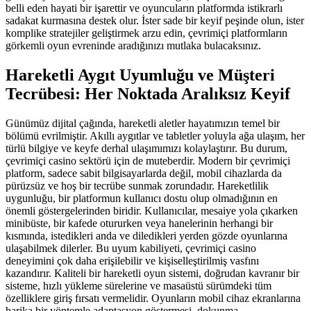
belli eden hayati bir işarettir ve oyuncuların platformda istikrarlı
sadakat kurmasına destek olur. İster sade bir keyif peşinde olun, ister
komplike stratejiler geliştirmek arzu edin, çevrimiçi platformların
görkemli oyun evreninde aradığınızı mutlaka bulacaksınız.
Hareketli Aygıt Uyumluğu ve Müşteri
Tecrübesi: Her Noktada Aralıksız Keyif
Günümüz dijital çağında, hareketli aletler hayatımızın temel bir
bölümü evrilmiştir. Akıllı aygıtlar ve tabletler yoluyla ağa ulaşım, her
türlü bilgiye ve keyfe derhal ulaşımımızı kolaylaştırır. Bu durum,
çevrimiçi casino sektörü için de muteberdir. Modern bir çevrimiçi
platform, sadece sabit bilgisayarlarda değil, mobil cihazlarda da
pürüzsüz ve hoş bir tecrübe sunmak zorundadır. Hareketlilik
uygunluğu, bir platformun kullanıcı dostu olup olmadığının en
önemli göstergelerinden biridir. Kullanıcılar, mesaiye yola çıkarken
minibüste, bir kafede otururken veya hanelerinin herhangi bir
kısmında, istedikleri anda ve diledikleri yerden gözde oyunlarına
ulaşabilmek dilerler. Bu uyum kabiliyeti, çevrimiçi casino
deneyimini çok daha erişilebilir ve kişiselleştirilmiş vasfını
kazandırır. Kaliteli bir hareketli oyun sistemi, doğrudan kavranır bir
sisteme, hızlı yükleme sürelerine ve masaüstü sürümdeki tüm
özelliklere giriş fırsatı vermelidir. Oyunların mobil cihaz ekranlarına
harika bir yöntemle adaptasyon göstermesi, dokunma