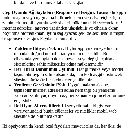
bu da ilave bir emniyet tabakası sağlar.
Cep Uyumlu Ağ Sayfaları (Responsive Design):
Taşınabilir app’i
bulunmayan veya uygulama indirmek istemeyen ziyaretçiler için,
zeminlerin mobil uyumlu web siteleri mükemmel bir seçenektir. Bu
internet adresleri, tarayıcı üzerinden ulaşılabilir ve cihazın ekran
boyutuna otomatikman uyum sağlayacak şekilde şekillendirilmiştir
(responsive design). Faydaları bunlardır:
Yükleme İhtiyacı Yoktur:
Hiçbir app yüklemeye lüzum
olmadan doğrudan mobil tarayıcıdan ulaşılabilir. Bu,
cihazında yer kaplamak istemeyen veya değişik çalışma
sistemlerine sahip müşteriler adına mükemmeldir.
Her Türlü Donanımla Uyumlu:
Hangi marka veya model
taşınabilir aygıta sahip olsanız da, hareketli aygıt dostu web
sitesine pürüzsüz bir biçimde erişebilirsiniz.
Yenileme Gereksinimi Yok:
Uygulamaların aksine,
taşınabilir internet adresleri adına herhangi bir yenileme
yapmanıza ihtiyaç duyulmaz; her zaman en güncel sürümüne
erişirsiniz.
Bol Oyun Alternatifleri:
Ekseriyetle sabit bilgisayar
versiyonundaki bütün eğlenceler ve nitelikler mobil web
sitesinde de bulunmaktadır.
İki opsiyonun da kendi özel faydaları mevcut olsa da, her ikisi de