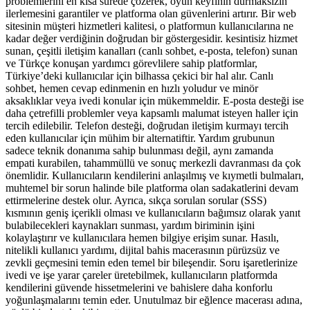
problemlerini en kısa sürede çözerek, oyun keyfinin durmaksızın
ilerlemesini garantiler ve platforma olan güvenlerini artırır. Bir web
sitesinin müşteri hizmetleri kalitesi, o platformun kullanıcılarına ne
kadar değer verdiğinin doğrudan bir göstergesidir. kesintisiz hizmet
sunan, çeşitli iletişim kanalları (canlı sohbet, e-posta, telefon) sunan
ve Türkçe konuşan yardımcı görevlilere sahip platformlar,
Türkiye’deki kullanıcılar için bilhassa çekici bir hal alır. Canlı
sohbet, hemen cevap edinmenin en hızlı yoludur ve minör
aksaklıklar veya ivedi konular için mükemmeldir. E-posta desteği ise
daha çetrefilli problemler veya kapsamlı malumat isteyen haller için
tercih edilebilir. Telefon desteği, doğrudan iletişim kurmayı tercih
eden kullanıcılar için mühim bir alternatiftir. Yardım grubunun
sadece teknik donanıma sahip bulunması değil, aynı zamanda
empati kurabilen, tahammüllü ve sonuç merkezli davranması da çok
önemlidir. Kullanıcıların kendilerini anlaşılmış ve kıymetli bulmaları,
muhtemel bir sorun halinde bile platforma olan sadakatlerini devam
ettirmelerine destek olur. Ayrıca, sıkça sorulan sorular (SSS)
kısmının geniş içerikli olması ve kullanıcıların bağımsız olarak yanıt
bulabilecekleri kaynakları sunması, yardım biriminin işini
kolaylaştırır ve kullanıcılara hemen bilgiye erişim sunar. Hasılı,
nitelikli kullanıcı yardımı, dijital bahis macerasının pürüzsüz ve
zevkli geçmesini temin eden temel bir bileşendir. Soru işaretlerinize
ivedi ve işe yarar çareler üretebilmek, kullanıcıların platformda
kendilerini güvende hissetmelerini ve bahislere daha konforlu
yoğunlaşmalarını temin eder. Unutulmaz bir eğlence macerası adına,