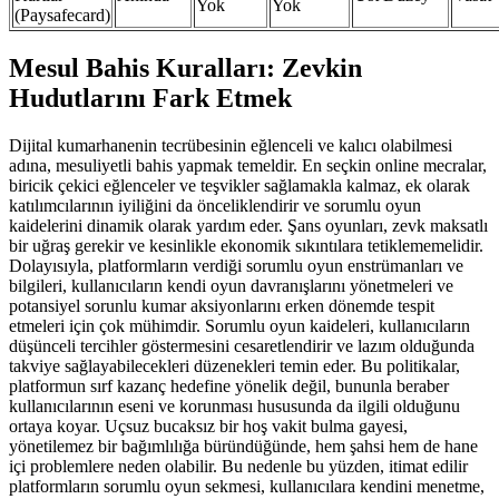
Yok
Yok
(Paysafecard)
Mesul Bahis Kuralları: Zevkin
Hudutlarını Fark Etmek
Dijital kumarhanenin tecrübesinin eğlenceli ve kalıcı olabilmesi
adına, mesuliyetli bahis yapmak temeldir. En seçkin online mecralar,
biricik çekici eğlenceler ve teşvikler sağlamakla kalmaz, ek olarak
katılımcılarının iyiliğini da önceliklendirir ve sorumlu oyun
kaidelerini dinamik olarak yardım eder. Şans oyunları, zevk maksatlı
bir uğraş gerekir ve kesinlikle ekonomik sıkıntılara tetiklememelidir.
Dolayısıyla, platformların verdiği sorumlu oyun enstrümanları ve
bilgileri, kullanıcıların kendi oyun davranışlarını yönetmeleri ve
potansiyel sorunlu kumar aksiyonlarını erken dönemde tespit
etmeleri için çok mühimdir. Sorumlu oyun kaideleri, kullanıcıların
düşünceli tercihler göstermesini cesaretlendirir ve lazım olduğunda
takviye sağlayabilecekleri düzenekleri temin eder. Bu politikalar,
platformun sırf kazanç hedefine yönelik değil, bununla beraber
kullanıcılarının eseni ve korunması hususunda da ilgili olduğunu
ortaya koyar. Uçsuz bucaksız bir hoş vakit bulma gayesi,
yönetilemez bir bağımlılığa büründüğünde, hem şahsi hem de hane
içi problemlere neden olabilir. Bu nedenle bu yüzden, itimat edilir
platformların sorumlu oyun sekmesi, kullanıcılara kendini menetme,