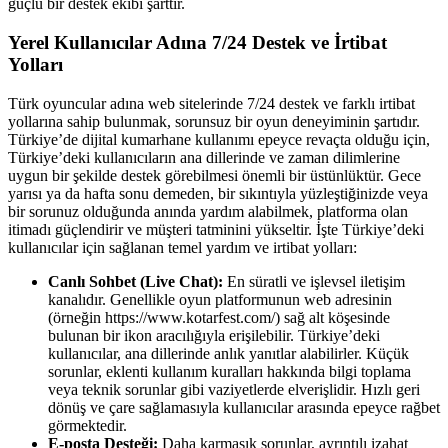
güçlü bir destek ekibi şarttır.
Yerel Kullanıcılar Adına 7/24 Destek ve İrtibat
Yolları
Türk oyuncular adına web sitelerinde 7/24 destek ve farklı irtibat
yollarına sahip bulunmak, sorunsuz bir oyun deneyiminin şartıdır.
Türkiye’de dijital kumarhane kullanımı epeyce revaçta olduğu için,
Türkiye’deki kullanıcıların ana dillerinde ve zaman dilimlerine
uygun bir şekilde destek görebilmesi önemli bir üstünlüktür. Gece
yarısı ya da hafta sonu demeden, bir sıkıntıyla yüzleştiğinizde veya
bir sorunuz olduğunda anında yardım alabilmek, platforma olan
itimadı güçlendirir ve müşteri tatminini yükseltir. İşte Türkiye’deki
kullanıcılar için sağlanan temel yardım ve irtibat yolları:
Canlı Sohbet (Live Chat):
En süratli ve işlevsel iletişim
kanalıdır. Genellikle oyun platformunun web adresinin
(örneğin https://www.kotarfest.com/) sağ alt köşesinde
bulunan bir ikon aracılığıyla erişilebilir. Türkiye’deki
kullanıcılar, ana dillerinde anlık yanıtlar alabilirler. Küçük
sorunlar, eklenti kullanım kuralları hakkında bilgi toplama
veya teknik sorunlar gibi vaziyetlerde elverişlidir. Hızlı geri
dönüş ve çare sağlamasıyla kullanıcılar arasında epeyce rağbet
görmektedir.
E-posta Desteği:
Daha karmaşık sorunlar, ayrıntılı izahat