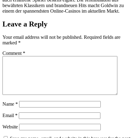
bewährten Klassikern und brandneuen Hits macht Goldwin zu
einem der spannendsten Online-Casinos im aktuellen Markt.
Leave a Reply
Your email address will not be published.
Required fields are
marked
*
Comment
*
Name
*
Email
*
Website