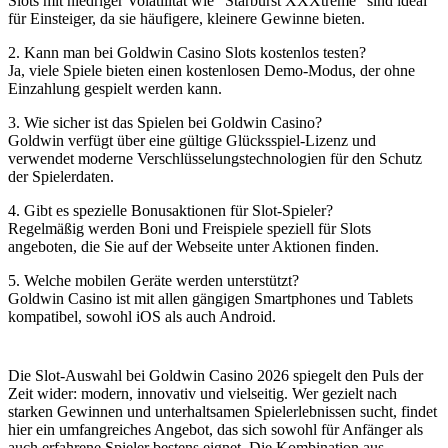
Slots mit niedriger Volatilität wie “Starburst XXXtreme” sind ideal
für Einsteiger, da sie häufigere, kleinere Gewinne bieten.
2. Kann man bei Goldwin Casino Slots kostenlos testen?
Ja, viele Spiele bieten einen kostenlosen Demo-Modus, der ohne
Einzahlung gespielt werden kann.
3. Wie sicher ist das Spielen bei Goldwin Casino?
Goldwin verfügt über eine gültige Glücksspiel-Lizenz und
verwendet moderne Verschlüsselungstechnologien für den Schutz
der Spielerdaten.
4. Gibt es spezielle Bonusaktionen für Slot-Spieler?
Regelmäßig werden Boni und Freispiele speziell für Slots
angeboten, die Sie auf der Webseite unter Aktionen finden.
5. Welche mobilen Geräte werden unterstützt?
Goldwin Casino ist mit allen gängigen Smartphones und Tablets
kompatibel, sowohl iOS als auch Android.
Die Slot-Auswahl bei Goldwin Casino 2026 spiegelt den Puls der
Zeit wider: modern, innovativ und vielseitig. Wer gezielt nach
starken Gewinnen und unterhaltsamen Spielerlebnissen sucht, findet
hier ein umfangreiches Angebot, das sich sowohl für Anfänger als
auch erfahrene Spieler bestens eignet. Die Kombination aus