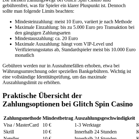
gebührenfrei, was für Spieler ein klarer Pluspunkt ist. Dennoch
sollte man folgende Limits beachten:
Mindesteinzahlung: meist 10 Euro, variiert je nach Methode
Maximale Einzahlung: bis zu 5.000 Euro pro Transaktion bei
den gängigen Zahlungsarten
Mindestauszahlung: ca. 20 Euro
Maximale Auszahlung: hängt vom VIP-Level und
Verifizierungsstatus ab, Standardspieler meist bis 10.000 Euro
monatlich
Gebühren werden nur in Ausnahmefällen erhoben, etwa bei
Währungsumrechnung oder speziellen Bankgebühren. Wichtig ist
eine vollständige Identitätsprüfung, um das maximale
Auszahlungslimit zu erhöhen.
Praktische Übersicht der
Zahlungsoptionen bei Glitch Spin Casino
Zahlungsmethode
Mindestbetrag
Auszahlungsgeschwindigkeit
Visa / MasterCard
10 €
1-3 Werktage
K
Skrill
10 €
Innerhalb 24 Stunden
K
Neteller
10 €
Innerhalb 24 Stunden
K