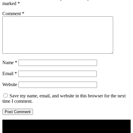
marked
*
Comment
*
Name
*
Email
*
Website
Save my name, email, and website in this browser for the next
time I comment.