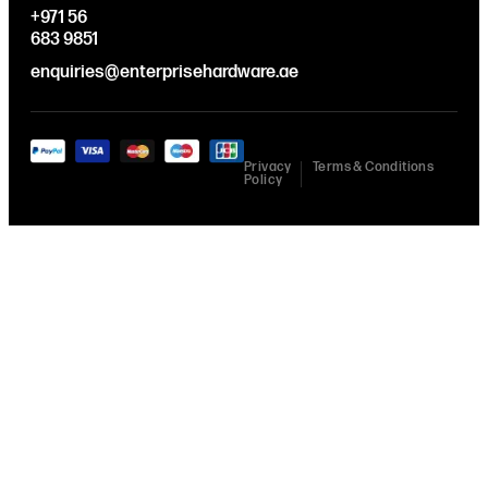
+971 56
683 9851
enquiries@enterprisehardware.ae
Privacy
Terms & Conditions
Policy