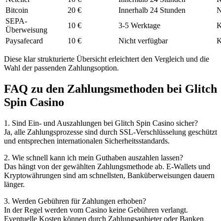
Bitcoin
20 €
Innerhalb 24 Stunden
N
SEPA-
10 €
3-5 Werktage
K
Überweisung
Paysafecard
10 €
Nicht verfügbar
K
Diese klar strukturierte Übersicht erleichtert den Vergleich und die
Wahl der passenden Zahlungsoption.
FAQ zu den Zahlungsmethoden bei Glitch
Spin Casino
1. Sind Ein- und Auszahlungen bei Glitch Spin Casino sicher?
Ja, alle Zahlungsprozesse sind durch SSL-Verschlüsselung geschützt
und entsprechen internationalen Sicherheitsstandards.
2. Wie schnell kann ich mein Guthaben auszahlen lassen?
Das hängt von der gewählten Zahlungsmethode ab. E-Wallets und
Kryptowährungen sind am schnellsten, Banküberweisungen dauern
länger.
3. Werden Gebühren für Zahlungen erhoben?
In der Regel werden vom Casino keine Gebühren verlangt.
Eventuelle Kosten können durch Zahlungsanbieter oder Banken