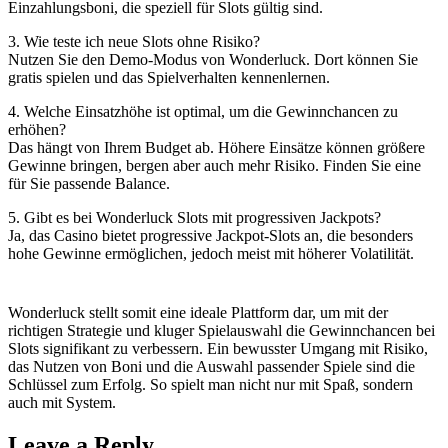
Einzahlungsboni, die speziell für Slots gültig sind.
3. Wie teste ich neue Slots ohne Risiko?
Nutzen Sie den Demo-Modus von Wonderluck. Dort können Sie
gratis spielen und das Spielverhalten kennenlernen.
4. Welche Einsatzhöhe ist optimal, um die Gewinnchancen zu
erhöhen?
Das hängt von Ihrem Budget ab. Höhere Einsätze können größere
Gewinne bringen, bergen aber auch mehr Risiko. Finden Sie eine
für Sie passende Balance.
5. Gibt es bei Wonderluck Slots mit progressiven Jackpots?
Ja, das Casino bietet progressive Jackpot-Slots an, die besonders
hohe Gewinne ermöglichen, jedoch meist mit höherer Volatilität.
Wonderluck stellt somit eine ideale Plattform dar, um mit der
richtigen Strategie und kluger Spielauswahl die Gewinnchancen bei
Slots signifikant zu verbessern. Ein bewusster Umgang mit Risiko,
das Nutzen von Boni und die Auswahl passender Spiele sind die
Schlüssel zum Erfolg. So spielt man nicht nur mit Spaß, sondern
auch mit System.
Leave a Reply