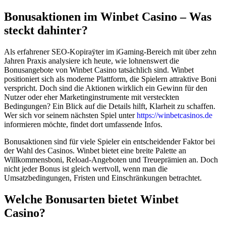
Bonusaktionen im Winbet Casino – Was
steckt dahinter?
Als erfahrener SEO-Kopiraÿter im iGaming-Bereich mit über zehn
Jahren Praxis analysiere ich heute, wie lohnenswert die
Bonusangebote von Winbet Casino tatsächlich sind. Winbet
positioniert sich als moderne Plattform, die Spielern attraktive Boni
verspricht. Doch sind die Aktionen wirklich ein Gewinn für den
Nutzer oder eher Marketinginstrumente mit versteckten
Bedingungen? Ein Blick auf die Details hilft, Klarheit zu schaffen.
Wer sich vor seinem nächsten Spiel unter
https://winbetcasinos.de
informieren möchte, findet dort umfassende Infos.
Bonusaktionen sind für viele Spieler ein entscheidender Faktor bei
der Wahl des Casinos. Winbet bietet eine breite Palette an
Willkommensboni, Reload-Angeboten und Treueprämien an. Doch
nicht jeder Bonus ist gleich wertvoll, wenn man die
Umsatzbedingungen, Fristen und Einschränkungen betrachtet.
Welche Bonusarten bietet Winbet
Casino?