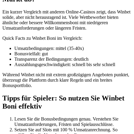
Ein kurzer Vergleich mit anderen Online-Casinos zeigt, dass Winbet
solide, aber nicht herausragend ist. Viele Wettbewerber bieten
ähnliche oder bessere Willkommensboni mit niedrigeren
Umsatzanforderungen oder längeren Fristen.
Quick Facts zu Winbet Boni im Vergleich:
Umsatzbedingungen: mittel (35-40x)
Bonusvielfalt: gut
Transparenz der Bedingungen: deutlich
Auszahlungsgeschwindigkeit: schnell bis sehr schnell
Während Winbet nicht mit extrem großzügigen Angeboten punktet,
überzeugt die Plattform durch klare Regeln und ein breites
Bonusportfolio.
Tipps für Spieler: So nutzen Sie Winbet
Boni effektiv
Lesen Sie die Bonusbedingungen genau. Verstehen Sie
Umsatzanforderungen, Fristen und Spielausschlüsse.
Setzen Sie auf Slots mit 100 % Umsatzanrechnung. So