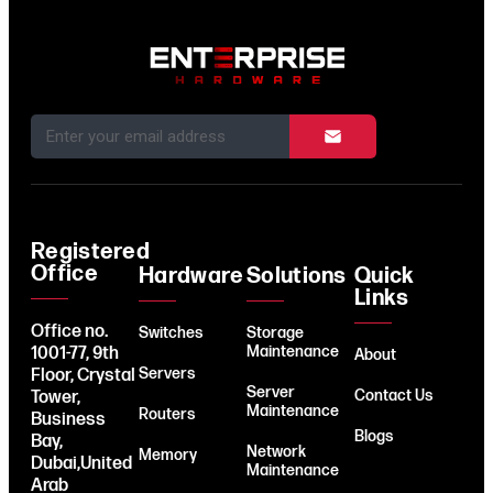
Registered
Office
Hardware
Solutions
Quick
Links
Office no.
Switches
Storage
Maintenance
1001-77, 9th
About
Servers
Floor, Crystal
Server
Contact Us
Tower,
Maintenance
Routers
Business
Blogs
Bay,
Network
Memory
Dubai,United
Maintenance
Arab