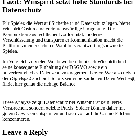
Fazit: Winspirit setzt hohe Standards bei
Datenschutz
Für Spieler, die Wert auf Sicherheit und Datenschutz legen, bietet
Winspirit Casino eine vertrauenswürdige Umgebung. Die
Kombination aus rechtlicher Konformität, moderner
Verschlüsselung und transparenter Kommunikation macht die
Plattform zu einer sicheren Wahl für verantwortungsbewusstes
Spielen.
Im Vergleich zu vielen Wettbewerbern hebt sich Winspirit durch
seine konsequente Einhaltung der DSGVO sowie ein
nutzerfreundliches Datenschutzmanagement hervor. Wer also neben
dem Spielspaß auch auf Schutz seiner persönlichen Daten Wert legt,
findet hier genau die richtige Balance.
Diese Analyse zeigt: Datenschutz bei Winspirit ist kein leeres
Versprechen, sondern gelebte Praxis. Spieler können daher mit
gutem Gewissen entspannen und sich voll auf ihr Casino-Erlebnis
konzentrieren.
Leave a Reply