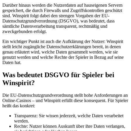
Darüber hinaus werden die Nutzerdaten auf hauseigenen Servern
gespeichert, die durch Firewalls und Zugriffskontrollen geschützt
sind. Winspirit folgt dabei den strengen Vorgaben der EU-
Datenschutzgrundverordnung (DSGVO), was bedeutet, dass
sämtliche Datenverarbeitung transparent, rechtmäßig und
zweckgebunden erfolgt.
Ein wichtiger Punkt ist auch die Aufklärung der Nutzer: Winspirit
stellt leicht zugängliche Datenschutzerklärungen bereit, in denen
genau erläutert wird, welche Daten gesammelt werden, wie sie
genutzt werden und welche Rechte der Spieler in Bezug auf seine
Daten hat.
Was bedeutet DSGVO für Spieler bei
Winspirit?
Die EU-Datenschutzgrundverordnung stellt hohe Anforderungen an
Online-Casinos – und Winspirit erfüllt diese konsequent. Für Spieler
heißt das konkret:
Transparenz: Sie wissen jederzeit, welche Daten verarbeitet
werden.
Rechte: Nutzer können Auskunft über ihre Daten verlangen,