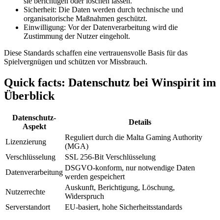
sie berichtigen oder löschen lassen.
Sicherheit: Die Daten werden durch technische und
organisatorische Maßnahmen geschützt.
Einwilligung: Vor der Datenverarbeitung wird die
Zustimmung der Nutzer eingeholt.
Diese Standards schaffen eine vertrauensvolle Basis für das
Spielvergnügen und schützen vor Missbrauch.
Quick facts: Datenschutz bei Winspirit im
Überblick
Datenschutz-
Details
Aspekt
Reguliert durch die Malta Gaming Authority
Lizenzierung
(MGA)
Verschlüsselung
SSL 256-Bit Verschlüsselung
DSGVO-konform, nur notwendige Daten
Datenverarbeitung
werden gespeichert
Auskunft, Berichtigung, Löschung,
Nutzerrechte
Widerspruch
Serverstandort
EU-basiert, hohe Sicherheitsstandards