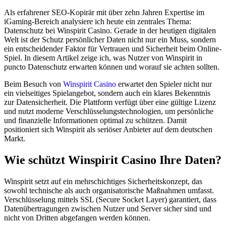
Als erfahrener SEO-Kopirär mit über zehn Jahren Expertise im
iGaming-Bereich analysiere ich heute ein zentrales Thema:
Datenschutz bei Winspirit Casino. Gerade in der heutigen digitalen
Welt ist der Schutz persönlicher Daten nicht nur ein Muss, sondern
ein entscheidender Faktor für Vertrauen und Sicherheit beim Online-
Spiel. In diesem Artikel zeige ich, was Nutzer von Winspirit in
puncto Datenschutz erwarten können und worauf sie achten sollten.
Beim Besuch von
Winspirit Casino
erwartet den Spieler nicht nur
ein vielseitiges Spielangebot, sondern auch ein klares Bekenntnis
zur Datensicherheit. Die Plattform verfügt über eine gültige Lizenz
und nutzt moderne Verschlüsselungstechnologien, um persönliche
und finanzielle Informationen optimal zu schützen. Damit
positioniert sich Winspirit als seriöser Anbieter auf dem deutschen
Markt.
Wie schützt Winspirit Casino Ihre Daten?
Winspirit setzt auf ein mehrschichtiges Sicherheitskonzept, das
sowohl technische als auch organisatorische Maßnahmen umfasst.
Verschlüsselung mittels SSL (Secure Socket Layer) garantiert, dass
Datenübertragungen zwischen Nutzer und Server sicher sind und
nicht von Dritten abgefangen werden können.